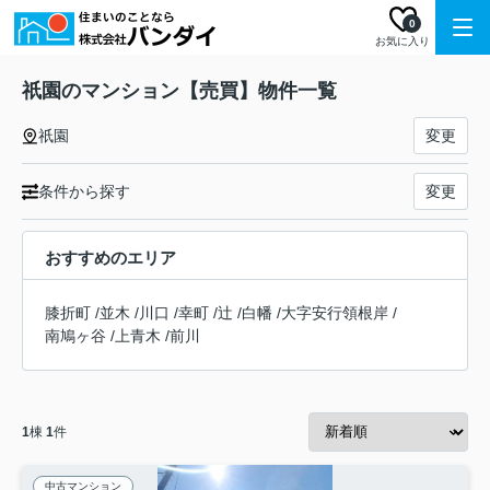
0
お気に入り
祇園のマンション【売買】物件一覧
祇園
変更
条件から探す
変更
おすすめのエリア
膝折町
/
並木
/
川口
/
幸町
/
辻
/
白幡
/
大字安行領根岸
/
南鳩ヶ谷
/
上青木
/
前川
1
棟
1
件
中古マンション