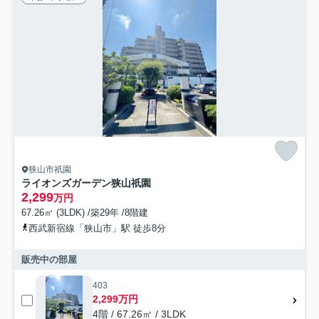
狭山市祇園
ライオンズガーデン狭山祇園
2,299
万円
67.26㎡ (3LDK) /築29年 /8階建
西武新宿線「狭山市」駅 徒歩8分
販売中の部屋
403
2,299万円
4階 / 67.26㎡ / 3LDK