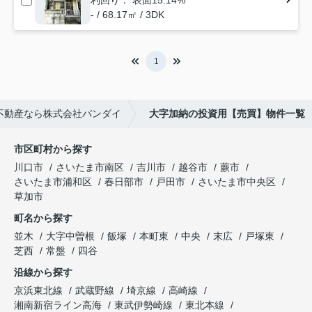
- / 68.17㎡ / 3DK
1
不動産なら株式会社バンダイ
大字加納の投資用【売買】物件一覧
市区町村から探す
川口市
さいたま市南区
吉川市
越谷市
蕨市
さいたま市浦和区
春日部市
戸田市
さいたま市中央区
草加市
町名から探す
並木
大字中曽根
飯塚
本町東
中央
末広
戸塚東
芝西
常盤
四谷
沿線から探す
京浜東北線
武蔵野線
埼京線
高崎線
湘南新宿ライン高海
東武伊勢崎線
東北本線