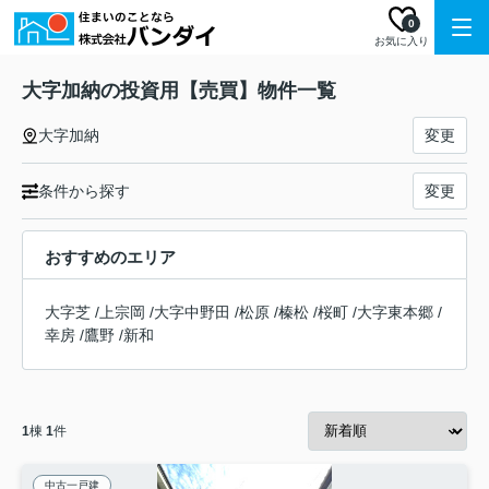
0
お気に入り
大字加納の投資用【売買】物件一覧
大字加納
変更
条件から探す
変更
おすすめのエリア
大字芝
/
上宗岡
/
大字中野田
/
松原
/
榛松
/
桜町
/
大字東本郷
/
幸房
/
鷹野
/
新和
1
棟
1
件
中古一戸建