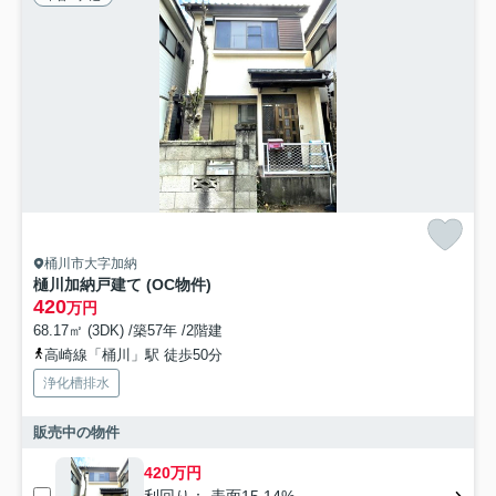
桶川市大字加納
樋川加納戸建て (OC物件)
420
万円
68.17㎡ (3DK) /築57年 /2階建
高崎線「桶川」駅 徒歩50分
浄化槽排水
販売中の物件
420万円
利回り： 表面15.14%