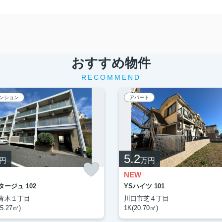
おすすめ物件
RECOMMEND
ンション
アパート
5.2
円
万円
NEW
ージュ 102
YSハイツ 101
青木１丁目
川口市芝４丁目
5.27㎡)
1K(20.70㎡)