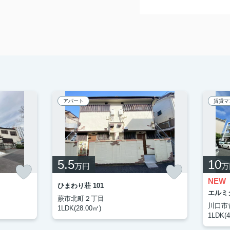
アパート
賃貸マ
5.5
10
万円
万
NEW
ひまわり荘 101
エルミタ
蕨市北町２丁目
川口市
1LDK(28.00㎡)
1LDK(4