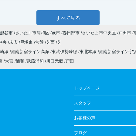
すべて見る
越谷市
さいたま市浦和区
蕨市
春日部市
さいたま市中央区
戸田市
中央
末広
戸塚東
常盤
芝西
芝
高崎線
湘南新宿ライン高海
東武伊勢崎線
東北本線
湘南新宿ライン宇
南
大宮
浦和
武蔵浦和
川口元郷
戸田
トップページ
スタッフ
お客様の声
ブログ