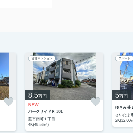
賃貸マンション
アパート
8.5
5
万円
万円
NEW
ゆきみ荘 2
パークサイドＲ 301
さいたま
蕨市南町１丁目
2K(32.00
4K(49.56㎡)