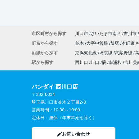
市区町村から探す
川口市
さいたま市南区
吉川市
町名から探す
並木
大字中曽根
飯塚
本町東
沿線から探す
京浜東北線
埼京線
武蔵野線
駅から探す
西川口
川口
蕨
南浦和
吉川美
バンダイ 西川口店
〒332-0034
埼玉県川口市並木２丁目2-8
営業時間：
10:00～19:00
定休日：
無休（年末年始を除く）
お問い合わせ