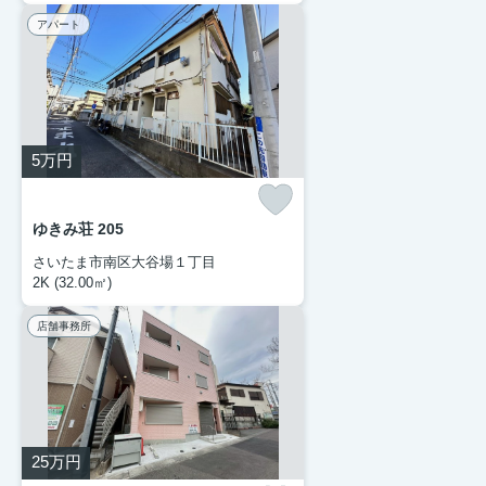
アパート
5
万円
ゆきみ荘 205
さいたま市南区大谷場１丁目
2K (32.00㎡)
店舗事務所
25
万円