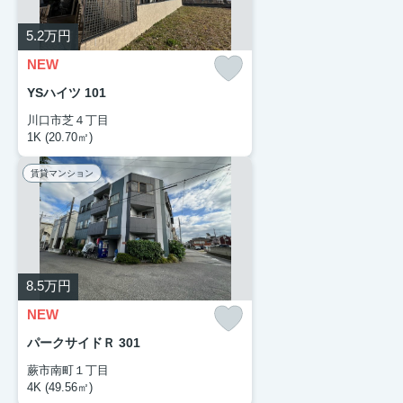
5.2
万円
NEW
YSハイツ 101
川口市芝４丁目
1K (20.70㎡)
賃貸マンション
8.5
万円
NEW
パークサイドＲ 301
蕨市南町１丁目
4K (49.56㎡)