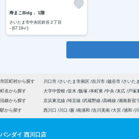
寿まこBidg． 1階
さいたま市中央区鈴谷２丁目
- (67.19㎡)
市区町村から探す
川口市
さいたま市南区
吉川市
越谷市
さいた
町名から探す
大字中曽根
並木
飯塚
本町東
中央
末広
戸塚
沿線から探す
京浜東北線
埼京線
武蔵野線
高崎線
湘南新宿
駅から探す
西川口
川口
蕨
南浦和
吉川美南
大宮
浦和
川
バンダイ 西川口店