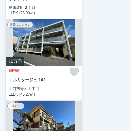
蕨市北町２丁目
1LDK (28.00㎡)
賃貸マンション
10
万円
NEW
エルミタージュ 102
川口市青木１丁目
1LDK (45.27㎡)
アパート