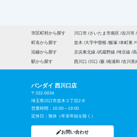
市区町村から探す
川口市
さいたま市南区
吉川市
町名から探す
並木
大字中曽根
飯塚
本町東
沿線から探す
京浜東北線
武蔵野線
埼京線
駅から探す
西川口
川口
蕨
南浦和
吉川美
バンダイ 西川口店
〒332-0034
埼玉県川口市並木２丁目2-8
営業時間：
10:00～19:00
定休日：
無休（年末年始を除く）
お問い合わせ