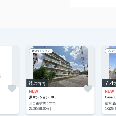
賃貸マンション
アパー
8.5
7.4
万円
NEW
NEW
原マンション 301
Casa 
川口市芝西２丁目
蕨市塚
2LDK(58.00㎡)
1K(25.