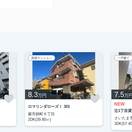
賃貸マンション
一戸建て
8.3
7.5
万円
万
NEW
ロマリンダローズⅠ 301
辻1丁目貸
蕨市錦町６丁目
さいたま
2DK(39.80㎡)
3DK(57.4