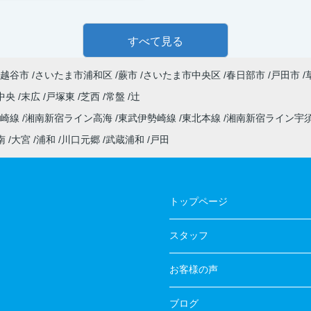
すべて見る
越谷市
さいたま市浦和区
蕨市
さいたま市中央区
春日部市
戸田市
中央
末広
戸塚東
芝西
常盤
辻
高崎線
湘南新宿ライン高海
東武伊勢崎線
東北本線
湘南新宿ライン宇
南
大宮
浦和
川口元郷
武蔵浦和
戸田
トップページ
スタッフ
お客様の声
ブログ