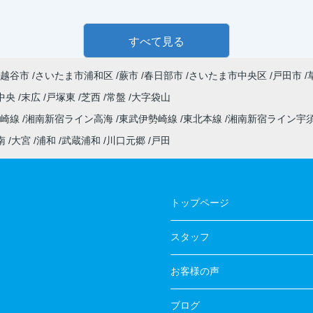
すべて見る
越谷市
さいたま市浦和区
蕨市
春日部市
さいたま市中央区
戸田市
中央
末広
戸塚東
芝西
常盤
大字袋山
高崎線
湘南新宿ライン高海
東武伊勢崎線
東北本線
湘南新宿ライン宇
南
大宮
浦和
武蔵浦和
川口元郷
戸田
トップページ
スタッフ
お客様の声
ブログ