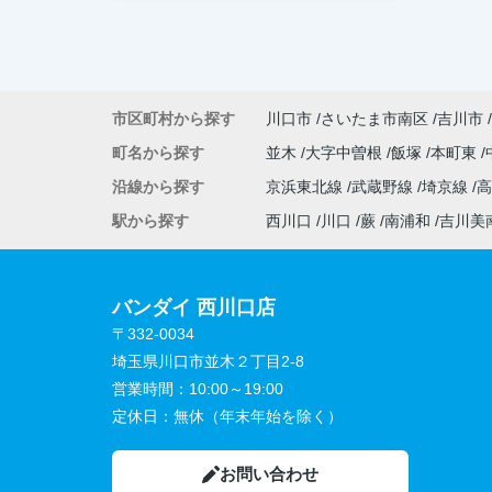
市区町村から探す
川口市
さいたま市南区
吉川市
町名から探す
並木
大字中曽根
飯塚
本町東
沿線から探す
京浜東北線
武蔵野線
埼京線
駅から探す
西川口
川口
蕨
南浦和
吉川美
バンダイ 西川口店
〒332-0034
埼玉県川口市並木２丁目2-8
営業時間：
10:00～19:00
定休日：
無休（年末年始を除く）
お問い合わせ