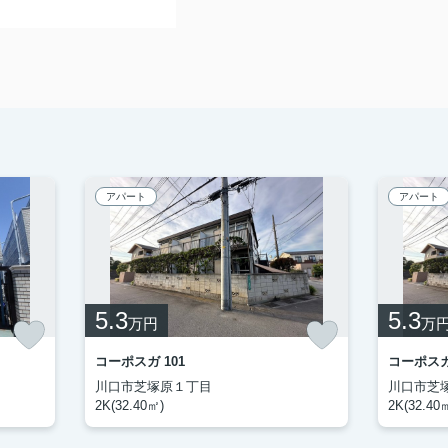
アパート
アパート
5.3
5.3
万円
万
コーポスガ 101
コーポスガ 
川口市芝塚原１丁目
川口市芝
2K(32.40㎡)
2K(32.40