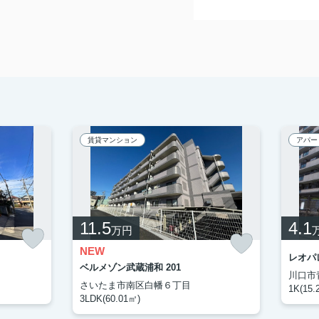
賃貸マンション
アパー
11.5
4.1
万円
NEW
レオパレ
ベルメゾン武蔵浦和 201
川口市
さいたま市南区白幡６丁目
1K(15.
3LDK(60.01㎡)