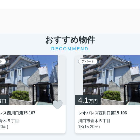
おすすめ物件
RECOMMEND
ト
アパート
4.1
万円
万円
ス西川口第15 107
レオパレス西川口第15 106
青木５丁目
川口市青木５丁目
20㎡)
1K(15.20㎡)