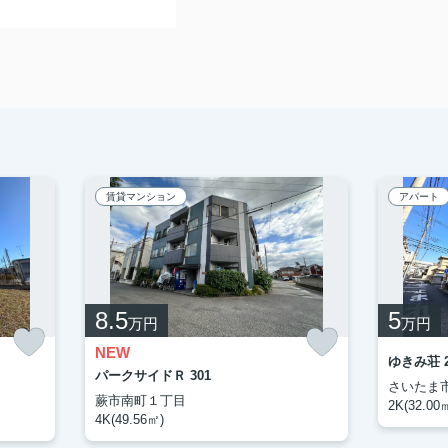
賃貸マンション
アパート
8.5
5
万円
万円
NEW
ゆきみ荘 2
パークサイドＲ 301
さいたま
蕨市南町１丁目
2K(32.00
4K(49.56㎡)