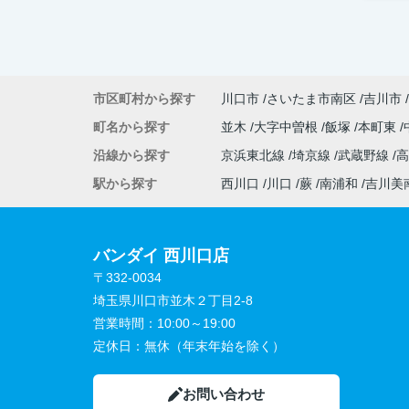
市区町村から探す
川口市
さいたま市南区
吉川市
町名から探す
並木
大字中曽根
飯塚
本町東
沿線から探す
京浜東北線
埼京線
武蔵野線
駅から探す
西川口
川口
蕨
南浦和
吉川美
バンダイ 西川口店
〒332-0034
埼玉県川口市並木２丁目2-8
営業時間：
10:00～19:00
定休日：
無休（年末年始を除く）
お問い合わせ