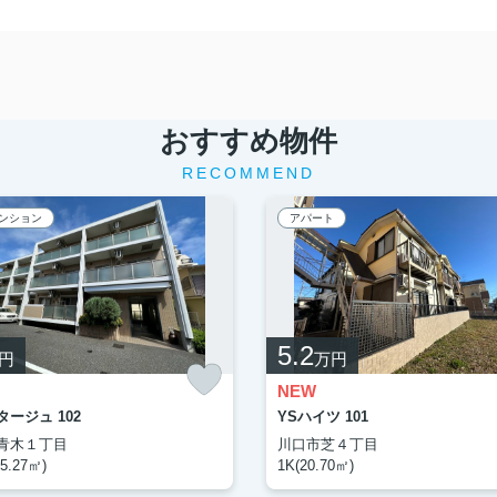
おすすめ物件
RECOMMEND
ンション
アパート
5.2
円
万円
NEW
ージュ 102
YSハイツ 101
青木１丁目
川口市芝４丁目
5.27㎡)
1K(20.70㎡)