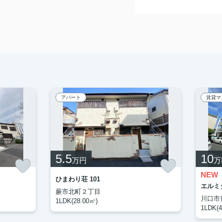
アパート
賃貸マ
5.5
10
万円
万
NEW
ひまわり荘 101
エルミタ
蕨市北町２丁目
川口市
1LDK(28.00㎡)
1LDK(4