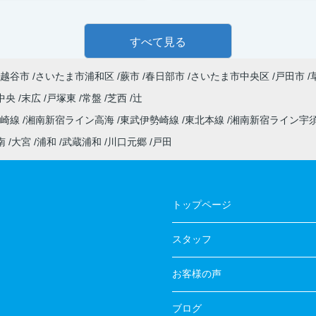
すべて見る
越谷市
さいたま市浦和区
蕨市
春日部市
さいたま市中央区
戸田市
中央
末広
戸塚東
常盤
芝西
辻
高崎線
湘南新宿ライン高海
東武伊勢崎線
東北本線
湘南新宿ライン宇
南
大宮
浦和
武蔵浦和
川口元郷
戸田
トップページ
スタッフ
お客様の声
ブログ