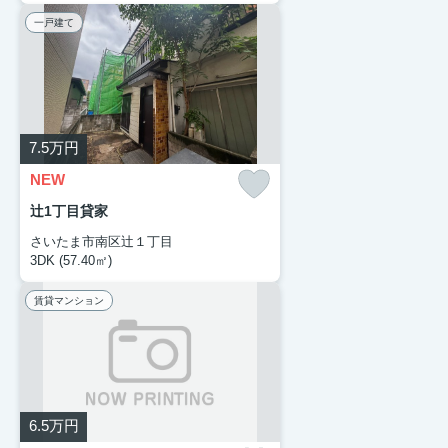
一戸建て
7.5
万円
NEW
辻1丁目貸家
さいたま市南区辻１丁目
3DK (57.40㎡)
賃貸マンション
6.5
万円