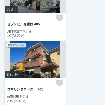
7
万円
セゾンビル壱番館 405
川口市並木３丁目
1K (22.00㎡)
賃貸マンション
8.3
万円
ロマリンダローズⅠ 301
蕨市錦町６丁目
2DK (39.80㎡)