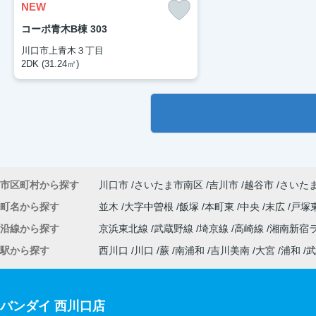
NEW
コーポ青木B棟 303
川口市上青木３丁目
2DK (31.24㎡)
市区町村から探す
川口市
さいたま市南区
吉川市
越谷市
さいた
町名から探す
並木
大字中曽根
飯塚
本町東
中央
末広
戸塚
沿線から探す
京浜東北線
武蔵野線
埼京線
高崎線
湘南新宿
駅から探す
西川口
川口
蕨
南浦和
吉川美南
大宮
浦和
武
バンダイ 西川口店