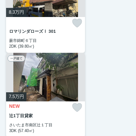
8.3
万円
ロマリンダローズⅠ 301
蕨市錦町６丁目
2DK (39.80㎡)
一戸建て
7.5
万円
NEW
辻1丁目貸家
さいたま市南区辻１丁目
3DK (57.40㎡)