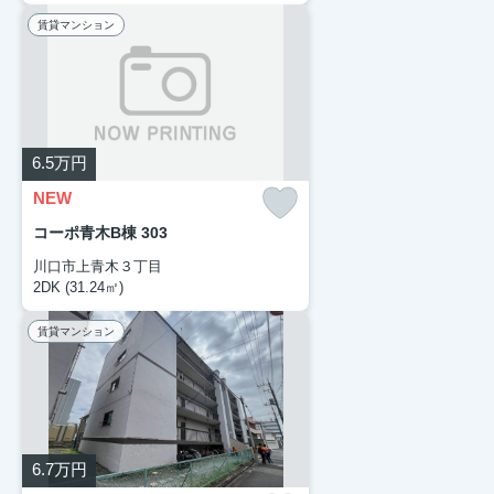
賃貸マンション
6.5
万円
NEW
コーポ青木B棟 303
川口市上青木３丁目
2DK (31.24㎡)
賃貸マンション
6.7
万円