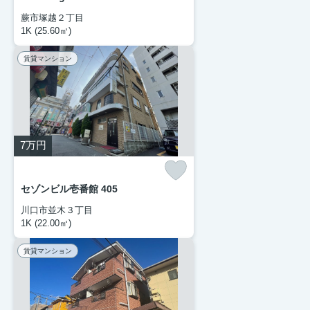
蕨市塚越２丁目
1K (25.60㎡)
賃貸マンション
7
万円
セゾンビル壱番館 405
川口市並木３丁目
1K (22.00㎡)
賃貸マンション