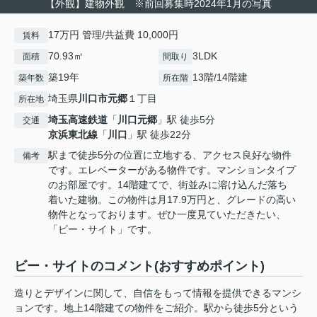
【外観】建物外観 ※前回募集時2024年1月の写真
17万円 管理/共益費 10,000円
賃料
70.93㎡
3LDK
面積
間取り
築19年
13階/14階建
築年数
所在階
埼玉県
川口市
元郷
１丁目
所在地
埼玉高速鉄道
「
川口元郷
」駅 徒歩5分
交通
京浜東北線
「
川口
」駅 徒歩22分
駅まで徒歩5分の位置に立地する、アクセス良好な物件
備考
です。エレベーターがある物件です。マンションタイプ
のお部屋です。14階建てで、街並みに溶け込んだ落ち
着いた建物。この物件は月17.9万円と、グレードの高い
物件となっております。ぜひ一度見ていただきたい、
「ビー・サイト」です。
ビー・サイトのコメント(おすすめポイント)
造りとデザインに関して、自信をもって情報を提供できるマンシ
ョンです。地上14階建ての物件をご紹介。駅から徒歩5分という