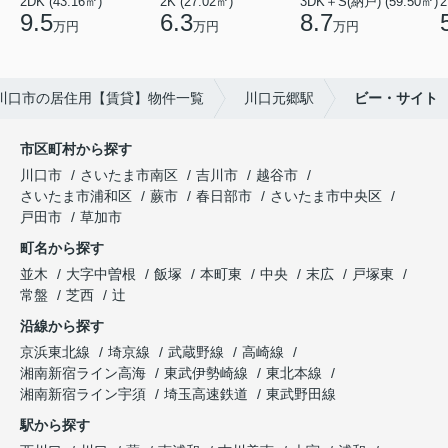
2DK (43.16㎡)
2K (27.02㎡)
3DK＋S(納戸) (59.50㎡)
2
9.5
6.3
8.7
万円
万円
万円
川口市の居住用【賃貸】物件一覧
川口元郷駅
ビー・サイト
市区町村から探す
川口市
さいたま市南区
吉川市
越谷市
さいたま市浦和区
蕨市
春日部市
さいたま市中央区
戸田市
草加市
町名から探す
並木
大字中曽根
飯塚
本町東
中央
末広
戸塚東
常盤
芝西
辻
沿線から探す
京浜東北線
埼京線
武蔵野線
高崎線
湘南新宿ライン高海
東武伊勢崎線
東北本線
湘南新宿ライン宇須
埼玉高速鉄道
東武野田線
駅から探す