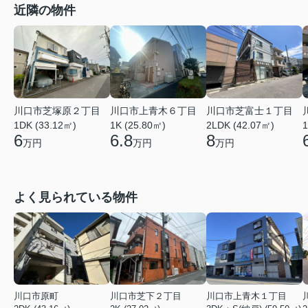
近隣の物件
川口市芝塚原２丁目
川口市上青木６丁目
川口市芝富士１丁目
1DK (33.12㎡)
1K (25.80㎡)
2LDK (42.07㎡)
1
6
6.8
8
万円
万円
万円
よく見られている物件
川口市原町
川口市芝下２丁目
川口市上青木１丁目