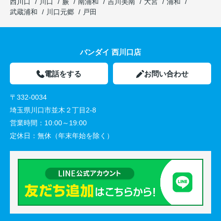
西川口
川口
蕨
南浦和
吉川美南
大宮
浦和
武蔵浦和
川口元郷
戸田
バンダイ 西川口店
電話をする
お問い合わせ
〒332-0034
埼玉県川口市並木２丁目2-8
営業時間：
10:00～19:00
定休日：
無休（年末年始を除く）