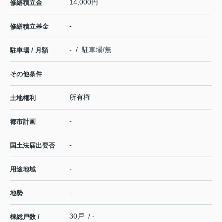
14,000円
修繕積立金
-
修繕積立基金
- / 駐車場/無
駐車場 / 月額
その他条件
所有権
土地権利
-
都市計画
-
国土法届出要否
-
用途地域
-
地勢
30戸 / -
棟総戸数 /