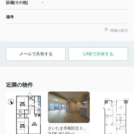
-
設備(その他)
備考
情報の見方
メールで共有する
LINEで共有する
近隣の物件
さいたま市南区辻３丁目
2LDK (61.60㎡)