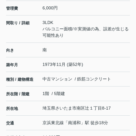
6,000円
管理費
3LDK
間取り / 詳細
バルコニー面積/※実測値の為、誤差が生じる
可能性あり
南
向き
1973年11月 (築52年)
築年月
中古マンション / 鉄筋コンクリート
種別 / 建物構造
1階 / 5階建
所在階 / 階建
埼玉県
さいたま市南区
辻
１丁目8-17
所在地
京浜東北線
「
南浦和
」駅 徒歩18分
交通