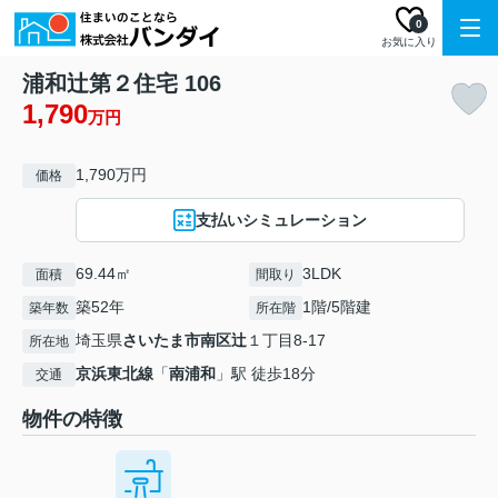
0
お気に入り
浦和辻第２住宅 106
1,790
万円
1,790万円
価格
支払いシミュレーション
69.44㎡
3LDK
面積
間取り
築52年
1階/5階建
築年数
所在階
埼玉県
さいたま市南区
辻
１丁目8-17
所在地
京浜東北線
「
南浦和
」駅 徒歩18分
交通
物件の特徴