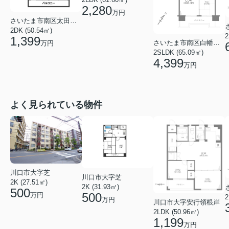
2,280
万円
さいたま市南区太田窪５丁目
2DK (50.54㎡)
2
1,399
さいたま市南区白幡４丁目
万円
2SLDK (65.09㎡)
4,399
万円
よく見られている物件
川口市大字芝
川口市大字芝
2K (27.51㎡)
2K (31.93㎡)
500
500
万円
2
万円
川口市大字安行領根岸
2LDK (50.96㎡)
1,199
万円