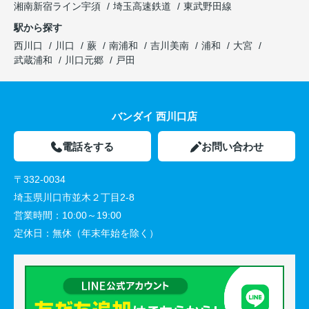
湘南新宿ライン宇須
埼玉高速鉄道
東武野田線
駅から探す
西川口
川口
蕨
南浦和
吉川美南
浦和
大宮
武蔵浦和
川口元郷
戸田
バンダイ 西川口店
電話をする
お問い合わせ
〒332-0034
埼玉県川口市並木２丁目2-8
営業時間：
10:00～19:00
定休日：
無休（年末年始を除く）