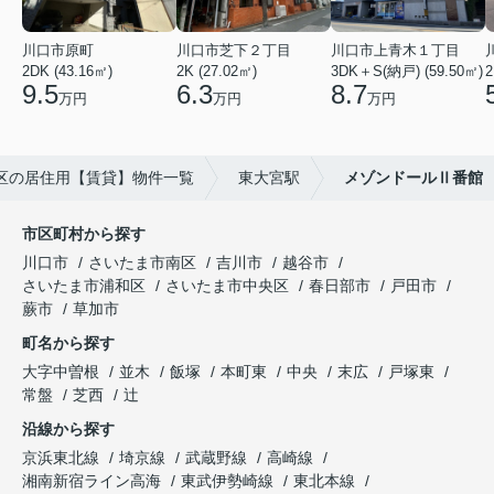
川口市原町
川口市芝下２丁目
川口市上青木１丁目
2DK (43.16㎡)
2K (27.02㎡)
3DK＋S(納戸) (59.50㎡)
2
9.5
6.3
8.7
万円
万円
万円
区の居住用【賃貸】物件一覧
東大宮駅
メゾンドールⅡ番館
市区町村から探す
川口市
さいたま市南区
吉川市
越谷市
さいたま市浦和区
さいたま市中央区
春日部市
戸田市
蕨市
草加市
町名から探す
大字中曽根
並木
飯塚
本町東
中央
末広
戸塚東
常盤
芝西
辻
沿線から探す
京浜東北線
埼京線
武蔵野線
高崎線
湘南新宿ライン高海
東武伊勢崎線
東北本線