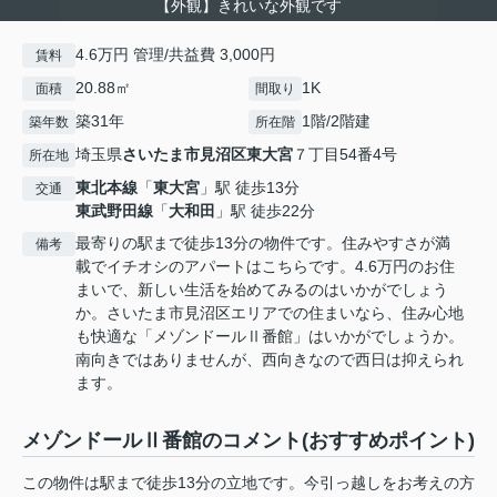
【外観】きれいな外観です
4.6万円 管理/共益費 3,000円
賃料
20.88㎡
1K
面積
間取り
築31年
1階/2階建
築年数
所在階
埼玉県
さいたま市見沼区
東大宮
７丁目54番4号
所在地
東北本線
「
東大宮
」駅 徒歩13分
交通
東武野田線
「
大和田
」駅 徒歩22分
最寄りの駅まで徒歩13分の物件です。住みやすさが満
備考
載でイチオシのアパートはこちらです。4.6万円のお住
まいで、新しい生活を始めてみるのはいかがでしょう
か。さいたま市見沼区エリアでの住まいなら、住み心地
も快適な「メゾンドールⅡ番館」はいかがでしょうか。
南向きではありませんが、西向きなので西日は抑えられ
ます。
メゾンドールⅡ番館のコメント(おすすめポイント)
この物件は駅まで徒歩13分の立地です。今引っ越しをお考えの方