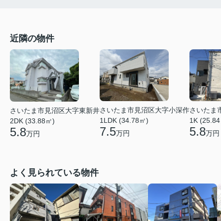
近隣の物件
さいたま
さいたま市見沼区大字小深作
さいたま市見沼区大字東新井
1K (25.8
1LDK (34.78㎡)
2DK (33.88㎡)
5.8
7.5
5.8
万円
万円
万円
よく見られている物件