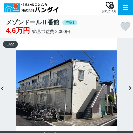
0
お気に入り
メゾンドールⅡ番館
空室1
4.6万円
管理/共益費 3,000円
1
/
22