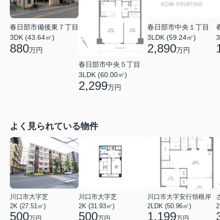
春日部市備後東７丁目
春日部市中央１丁目
3DK (43.64㎡)
3LDK (59.24㎡)
3
880
2,890
万円
万円
春日部市中央５丁目
3LDK (60.00㎡)
2,299
万円
よく見られている物件
川口市大字芝
川口市大字芝
川口市大字安行領根岸
2K (27.51㎡)
2K (31.93㎡)
2LDK (50.96㎡)
2
500
500
1,199
万円
万円
万円