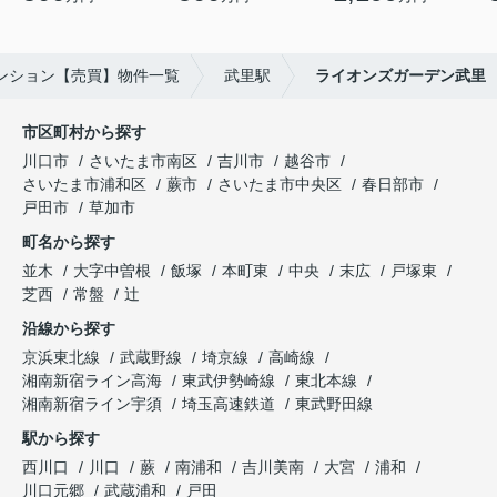
ンション【売買】物件一覧
武里駅
ライオンズガーデン武里
市区町村から探す
川口市
さいたま市南区
吉川市
越谷市
さいたま市浦和区
蕨市
さいたま市中央区
春日部市
戸田市
草加市
町名から探す
並木
大字中曽根
飯塚
本町東
中央
末広
戸塚東
芝西
常盤
辻
沿線から探す
京浜東北線
武蔵野線
埼京線
高崎線
湘南新宿ライン高海
東武伊勢崎線
東北本線
湘南新宿ライン宇須
埼玉高速鉄道
東武野田線
駅から探す
西川口
川口
蕨
南浦和
吉川美南
大宮
浦和
川口元郷
武蔵浦和
戸田