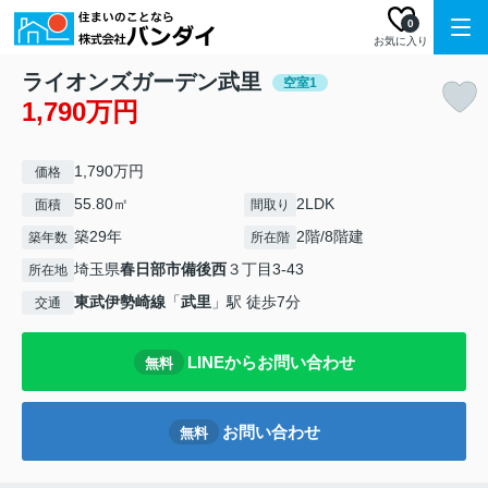
0
お気に入り
ライオンズガーデン武里
空室1
1,790万円
1,790万円
価格
55.80㎡
2LDK
面積
間取り
築29年
2階/8階建
築年数
所在階
埼玉県
春日部市
備後西
３丁目3-43
所在地
東武伊勢崎線
「
武里
」駅 徒歩7分
交通
LINEからお問い合わせ
無料
お問い合わせ
無料