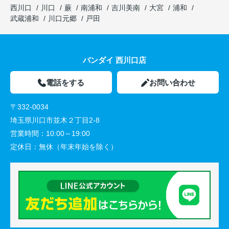
西川口
川口
蕨
南浦和
吉川美南
大宮
浦和
武蔵浦和
川口元郷
戸田
バンダイ 西川口店
電話をする
お問い合わせ
〒332-0034
埼玉県川口市並木２丁目2-8
営業時間：
10:00～19:00
定休日：
無休（年末年始を除く）