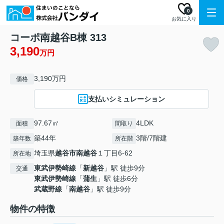
0
お気に入り
コーポ南越谷B棟 313
3,190
万円
3,190万円
価格
支払いシミュレーション
97.67㎡
4LDK
面積
間取り
築44年
3階/7階建
築年数
所在階
埼玉県
越谷市
南越谷
１丁目6-62
所在地
東武伊勢崎線
「
新越谷
」駅 徒歩9分
交通
東武伊勢崎線
「
蒲生
」駅 徒歩6分
武蔵野線
「
南越谷
」駅 徒歩9分
物件の特徴