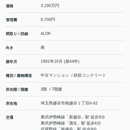
3,190万円
価格
9,700円
管理費
4LDK
間取り / 詳細
南
向き
1981年10月 (築44年)
築年月
中古マンション / 鉄筋コンクリート
種別 / 建物構造
3階 / 7階建
所在階 / 階建
埼玉県
越谷市
南越谷
１丁目6-62
所在地
東武伊勢崎線
「
新越谷
」駅 徒歩9分
交通
東武伊勢崎線
「
蒲生
」駅 徒歩6分
武蔵野線
「
南越谷
」駅 徒歩9分