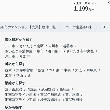
2LDK (50.96㎡)
1,199
万円
越谷市のマンション【売買】物件一覧
コーポ南越谷B棟
313
市区町村から探す
川口市
さいたま市南区
吉川市
越谷市
さいたま市浦和区
蕨市
春日部市
さいたま市中央区
戸田市
草加市
町名から探す
並木
大字中曽根
飯塚
本町東
中央
末広
戸塚東
常盤
芝西
辻
沿線から探す
京浜東北線
埼京線
武蔵野線
高崎線
湘南新宿ライン高海
東武伊勢崎線
東北本線
湘南新宿ライン宇須
埼玉高速鉄道
東武野田線
駅から探す