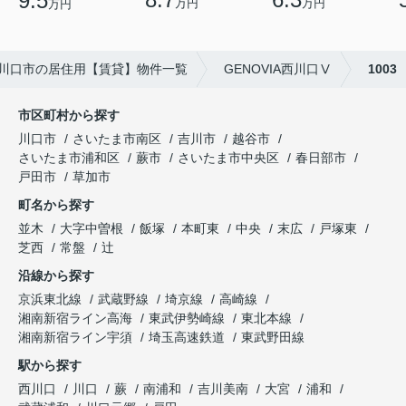
9.5
万円
万円
万円
川口市の居住用【賃貸】物件一覧
GENOVIA西川口Ⅴ
1003
市区町村から探す
川口市
さいたま市南区
吉川市
越谷市
さいたま市浦和区
蕨市
さいたま市中央区
春日部市
戸田市
草加市
町名から探す
並木
大字中曽根
飯塚
本町東
中央
末広
戸塚東
芝西
常盤
辻
沿線から探す
京浜東北線
武蔵野線
埼京線
高崎線
湘南新宿ライン高海
東武伊勢崎線
東北本線
湘南新宿ライン宇須
埼玉高速鉄道
東武野田線
駅から探す
西川口
川口
蕨
南浦和
吉川美南
大宮
浦和