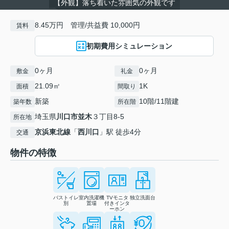
【外観】落ち着いた雰囲気の外観です
8.45万円 管理/共益費 10,000円
賃料
初期費用シミュレーション
0ヶ月
0ヶ月
敷金
礼金
21.09㎡
1K
面積
間取り
新築
10階/11階建
築年数
所在階
埼玉県
川口市
並木
３丁目8-5
所在地
京浜東北線
「
西川口
」駅 徒歩4分
交通
物件の特徴
バストイレ
室内洗濯機
TVモニタ
独立洗面台
別
置場
付きインタ
ーホン