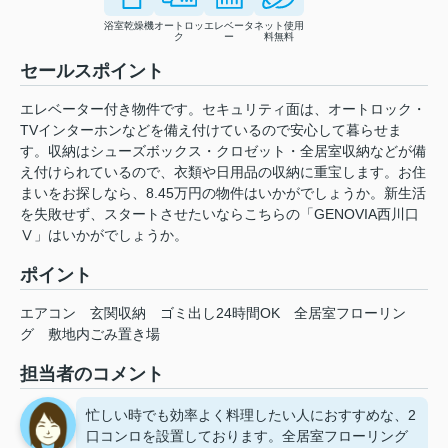
浴室乾燥機
オートロッ
エレベータ
ネット使用
ク
ー
料無料
セールスポイント
エレベーター付き物件です。セキュリティ面は、オートロック・
TVインターホンなどを備え付けているので安心して暮らせま
す。収納はシューズボックス・クロゼット・全居室収納などが備
え付けられているので、衣類や日用品の収納に重宝します。お住
まいをお探しなら、8.45万円の物件はいかがでしょうか。新生活
を失敗せず、スタートさせたいならこちらの「GENOVIA西川口
Ⅴ」はいかがでしょうか。
ポイント
エアコン
玄関収納
ゴミ出し24時間OK
全居室フローリン
グ
敷地内ごみ置き場
担当者のコメント
忙しい時でも効率よく料理したい人におすすめな、2
口コンロを設置しております。全居室フローリング