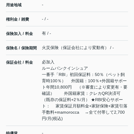
-
用途地域
- / -
権利金 / 雑費
有 / -
保険加入 / 料金
火災保険（保証会社により変動有） / -
保険名 / 保険期間
必加入
保証会社 / 料金
ルームバンクインシュア
一番手「RBI」初回保証料：50％（ペット飼
育時100％） 外国籍：100％+外国籍サポー
ト年間10,800円 （※審査により変更有・要
確認） 外国籍家賃：クレカQR決済可
（既存の保証料+2％/月） ★RBI安心サポー
ト： 家賃保証月額料金+家財保険+家賃引落
手数料+mamorocca →全て付帯して2,700
円/月(税込)
-
特優賃