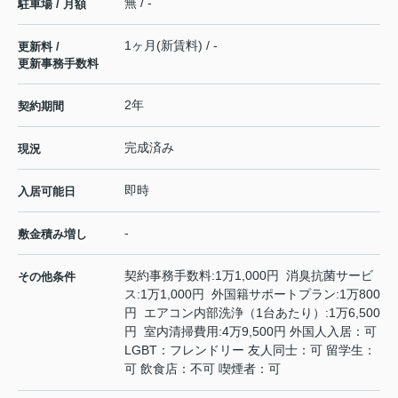
無 / -
駐車場 / 月額
1ヶ月(新賃料) / -
更新料 /
更新事務手数料
2年
契約期間
完成済み
現況
即時
入居可能日
-
敷金積み増し
契約事務手数料:1万1,000円 消臭抗菌サービ
その他条件
ス:1万1,000円 外国籍サポートプラン:1万800
円 エアコン内部洗浄（1台あたり）:1万6,500
円 室内清掃費用:4万9,500円 外国人入居：可
LGBT：フレンドリー 友人同士：可 留学生：
可 飲食店：不可 喫煙者：可