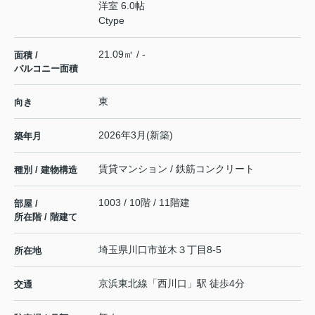
洋室 6.0帖
Ctype
21.09㎡ / -
面積 /
バルコニー面積
東
向き
2026年3月(新築)
築年月
賃貸マンション / 鉄筋コンクリート
種別 / 建物構造
1003 / 10階 / 11階建
部屋 /
所在階 / 階建て
埼玉県
川口市
並木
３丁目8-5
所在地
京浜東北線
「
西川口
」駅 徒歩4分
交通