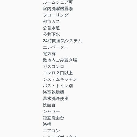
ルームシェア可
室内洗濯機置場
フローリング
都市ガス
公営水道
公共下水
24時間換気システム
エレベーター
電気有
敷地内ごみ置き場
ガスコンロ
コンロ２口以上
システムキッチン
バス・トイレ別
浴室乾燥機
温水洗浄便座
洗面台
シャワー
独立洗面台
浴槽
エアコン