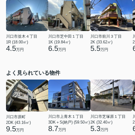
川口市前川３丁目
川口市並木４丁目
川口市芝中田１丁目
2K (33.62㎡)
2
1R (18.00㎡)
1K (19.84㎡)
5.5
4.5
6.5
万円
万円
万円
よく見られている物件
川口市上青木１丁目
川口市芝塚原１丁目
川口市原町
2
3DK＋S(納戸) (59.50㎡)
2K (32.40㎡)
2DK (43.16㎡)
8.7
5.3
9.5
万円
万円
万円