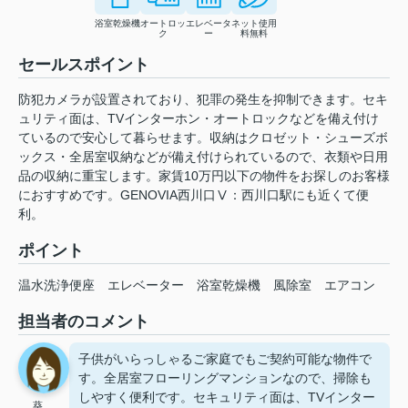
浴室乾燥機
オートロッ
エレベータ
ネット使用
ク
ー
料無料
セールスポイント
防犯カメラが設置されており、犯罪の発生を抑制できます。セキ
ュリティ面は、TVインターホン・オートロックなどを備え付け
ているので安心して暮らせます。収納はクロゼット・シューズボ
ックス・全居室収納などが備え付けられているので、衣類や日用
品の収納に重宝します。家賃10万円以下の物件をお探しのお客様
におすすめです。GENOVIA西川口Ⅴ：西川口駅にも近くて便
利。
ポイント
温水洗浄便座
エレベーター
浴室乾燥機
風除室
エアコン
担当者のコメント
子供がいらっしゃるご家庭でもご契約可能な物件で
す。全居室フローリングマンションなので、掃除も
しやすく便利です。セキュリティ面は、TVインター
葵