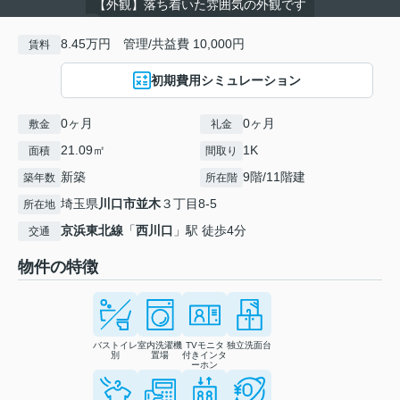
【外観】落ち着いた雰囲気の外観です
8.45万円 管理/共益費 10,000円
賃料
初期費用シミュレーション
0ヶ月
0ヶ月
敷金
礼金
21.09㎡
1K
面積
間取り
新築
9階/11階建
築年数
所在階
埼玉県
川口市
並木
３丁目8-5
所在地
京浜東北線
「
西川口
」駅 徒歩4分
交通
物件の特徴
バストイレ
室内洗濯機
TVモニタ
独立洗面台
別
置場
付きインタ
ーホン