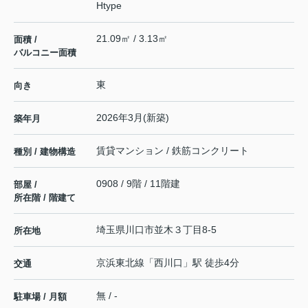
Htype
21.09㎡ / 3.13㎡
面積 /
バルコニー面積
東
向き
2026年3月(新築)
築年月
賃貸マンション / 鉄筋コンクリート
種別 / 建物構造
0908 / 9階 / 11階建
部屋 /
所在階 / 階建て
埼玉県
川口市
並木
３丁目8-5
所在地
京浜東北線
「
西川口
」駅 徒歩4分
交通
無 / -
駐車場 / 月額