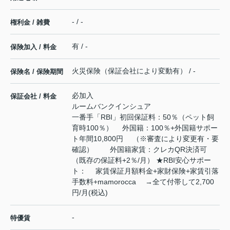
- / -
権利金 / 雑費
有 / -
保険加入 / 料金
火災保険（保証会社により変動有） / -
保険名 / 保険期間
必加入
保証会社 / 料金
ルームバンクインシュア
一番手「RBI」初回保証料：50％（ペット飼
育時100％） 外国籍：100％+外国籍サポー
ト年間10,800円 （※審査により変更有・要
確認） 外国籍家賃：クレカQR決済可
（既存の保証料+2％/月） ★RBI安心サポー
ト： 家賃保証月額料金+家財保険+家賃引落
手数料+mamorocca →全て付帯して2,700
円/月(税込)
-
特優賃