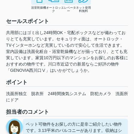
浴室乾燥機
オートロッ
エレベータ
ネット使用
ク
ー
料無料
セールスポイント
共用部にはゴミ出し24時間OK・宅配ボックスなどが備わってお
りとても充実しています。セキュリティ面は、オートロック・
TVインターホンなど充実しているので安心して生活できます。
室内設備は洗面化粧台・浴室乾燥機などが揃っており、とても充
実しています。家賃10万円以下のマンションをお探しのお客様に
おすすめの物件です。川口市近辺での新居ならご好評の物件
「GENOVIA西川口Ⅴ」はいかがでしょうか。
ポイント
洗面所独立
脱衣所
24時間換気システム
防犯カメラ
洗面所
にドア
担当者のコメント
ペット可物件をお探しの方に是非ご紹介したい物件
です。3.13平米のバルコニーがあります。収納はシ