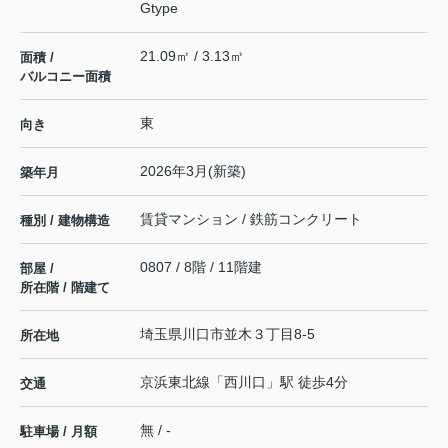
Gtype
21.09㎡ / 3.13㎡
面積 /
バルコニー面積
東
向き
2026年3月(新築)
築年月
賃貸マンション / 鉄筋コンクリート
種別 / 建物構造
0807 / 8階 / 11階建
部屋 /
所在階 / 階建て
埼玉県
川口市
並木
３丁目8-5
所在地
京浜東北線
「
西川口
」駅 徒歩4分
交通
無 / -
駐車場 / 月額