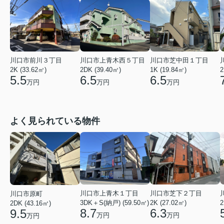
川口市前川３丁目
川口市上青木西５丁目
川口市芝中田１丁目
2K (33.62㎡)
2DK (39.40㎡)
1K (19.84㎡)
2
5.5
6.5
6.5
万円
万円
万円
よく見られている物件
川口市芝下２丁目
川口市上青木１丁目
川口市原町
2K (27.02㎡)
3DK＋S(納戸) (59.50㎡)
2
2DK (43.16㎡)
6.3
8.7
9.5
万円
万円
万円