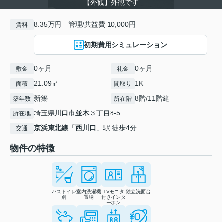
【外観】外観です
8.35万円 管理/共益費 10,000円
賃料
初期費用シミュレーション
0ヶ月
0ヶ月
敷金
礼金
21.09㎡
1K
面積
間取り
新築
8階/11階建
築年数
所在階
埼玉県
川口市
並木
３丁目8-5
所在地
京浜東北線
「
西川口
」駅 徒歩4分
交通
物件の特徴
バストイレ
室内洗濯機
TVモニタ
独立洗面台
別
置場
付きインタ
ーホン