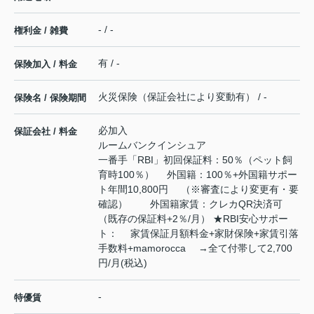
- / -
権利金 / 雑費
有 / -
保険加入 / 料金
火災保険（保証会社により変動有） / -
保険名 / 保険期間
必加入
保証会社 / 料金
ルームバンクインシュア
一番手「RBI」初回保証料：50％（ペット飼
育時100％） 外国籍：100％+外国籍サポー
ト年間10,800円 （※審査により変更有・要
確認） 外国籍家賃：クレカQR決済可
（既存の保証料+2％/月） ★RBI安心サポー
ト： 家賃保証月額料金+家財保険+家賃引落
手数料+mamorocca →全て付帯して2,700
円/月(税込)
-
特優賃