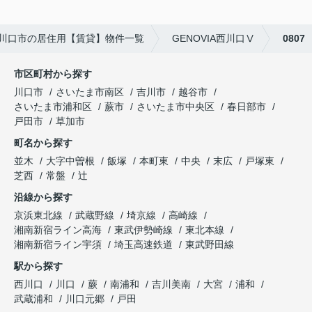
川口市の居住用【賃貸】物件一覧
GENOVIA西川口Ⅴ
0807
市区町村から探す
川口市
さいたま市南区
吉川市
越谷市
さいたま市浦和区
蕨市
さいたま市中央区
春日部市
戸田市
草加市
町名から探す
並木
大字中曽根
飯塚
本町東
中央
末広
戸塚東
芝西
常盤
辻
沿線から探す
京浜東北線
武蔵野線
埼京線
高崎線
湘南新宿ライン高海
東武伊勢崎線
東北本線
湘南新宿ライン宇須
埼玉高速鉄道
東武野田線
駅から探す
西川口
川口
蕨
南浦和
吉川美南
大宮
浦和
武蔵浦和
川口元郷
戸田