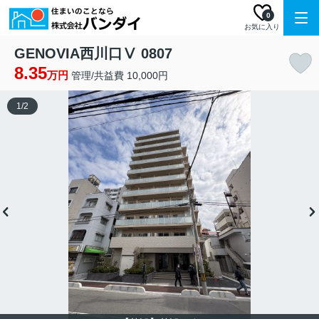
0
お気に入り
GENOVIA西川口Ⅴ 0807
8.35
万円
管理/共益費 10,000円
1
/
2