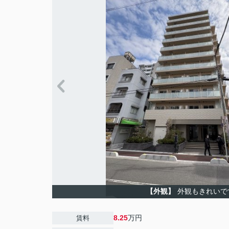
【外観】
外観もきれいで
8.25
万円
賃料