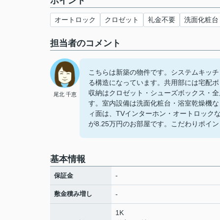
ポイント
オートロック
クロゼット
礼金不要
洗面化粧台
担当者のコメント
こちらは新築の物件です。システムキッチ
る構造になっています。共用部には宅配ボ
収納はクロゼット・シューズボックス・全
尾北 千恵
す。室内設備は洗面化粧台・浴室乾燥機な
ィ面は、TVインターホン・オートロック
が8.25万円のお部屋です。こだわりポイン
基本情報
-
保証金
敷金積み増し
-
1K