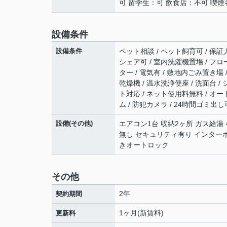
可 留学生：可 飲食店：不可 喫煙
設備条件
設備条件
ペット相談 / ペット飼育可 / 保証人
シェア可 / 室内洗濯機置場 / フロー
ター / 電気有 / 敷地内ごみ置き場
乾燥機 / 温水洗浄便座 / 洗面台 /
ト対応 / ネット使用料無料 / オー
ム / 防犯カメラ / 24時間ゴミ出し
設備(その他)
エアコン1台 収納2ヶ所 ガス給湯
無し セキュリティ有り インターホ
きオートロック
その他
2年
契約期間
1ヶ月(新賃料)
更新料