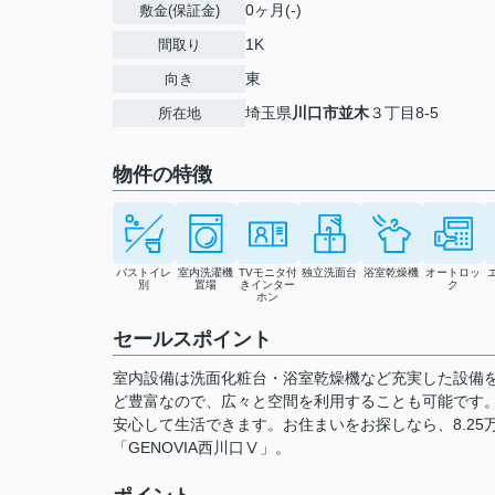
0ヶ月(-)
敷金(保証金)
1K
間取り
東
向き
埼玉県
川口市
並木
３丁目8-5
所在地
物件の特徴
バストイレ
室内洗濯機
TVモニタ付
独立洗面台
浴室乾燥機
オートロッ
別
置場
きインター
ク
ホン
セールスポイント
室内設備は洗面化粧台・浴室乾燥機など充実した設備
ど豊富なので、広々と空間を利用することも可能です。
安心して生活できます。お住まいをお探しなら、8.2
「GENOVIA西川口Ⅴ」。