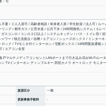
者：可
不要 / ２人入居可 / 高齢者相談 / 単身者入居 / 学生歓迎 / 法人可 / ルー
リング / 都市ガス / 公営水道 / 公共下水 / 24時間換気システム / エレ
 / ガスコンロ / コンロ２口以上 / システムキッチン / バス・トイレ別 / 
 シャワー / 独立洗面台 / 浴槽 / エアコン / シューズボックス / インターネ
トロック / TVモニタ付インターホン / 宅配ボックス / 24時間緊急通報シ
可 / エアコン全室
 各戸マルチメディアコンセントLANポートまで引き込み済みWi-Fiルー
ン TVインターホン ディンプルキー 防犯カメラ オートロック モニタ
一般
賃貸区分
-
更新事務手数料