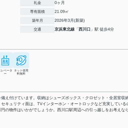
0ヶ月
礼金
21.09㎡
専有面積
2026年3月(新築)
築年月
京浜東北線
「
西川口
」駅 徒歩4分
交通
エレベータ
ネット使用
ー
料無料
を備え付けています。収納はシューズボックス・クロゼット・全居室収
セキュリティ面は、TVインターホン・オートロックなど充実している
5万円の物件はいかがでしょうか。西川口駅周辺への引っ越しをお考えな