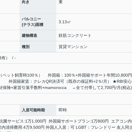
東
向き
バルコニー
3.13㎡
(テラス)面積
鉄筋コンクリート
建物構造
賃貸マンション
種別
） / -
（ペット飼育時100％） 外国籍：100％+外国籍サポート年間10,80
外国籍家賃：クレカQR決済可（既存の保証料+2％/月） ★RBI安心
+家賃引落手数料+mamorocca →全て付帯して2,700円/月(税込)
即時
入居可能時期
臭抗菌サービス:1万1,000円 外国籍サポートプラン:1万800円 エアコン
 室内清掃費用:4万9,500円 外国人入居：可 LGBT：フレンドリー 友人同