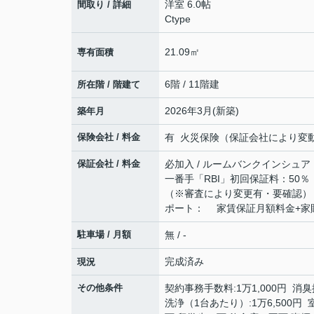
洋室 6.0帖
間取り / 詳細
Ctype
21.09㎡
専有面積
6階 / 11階建
所在階 / 階建て
2026年3月(新築)
築年月
保険会社 / 料金
有 火災保険（保証会社により変動有
保証会社 / 料金
必加入 / ルームバンクインシュア
一番手「RBI」初回保証料：50％
（※審査により変更有・要確認） 
ポート： 家賃保証月額料金+家財保険
駐車場 / 月額
無 / -
完成済み
現況
その他条件
契約事務手数料:1万1,000円 消
洗浄（1台あたり）:1万6,500円