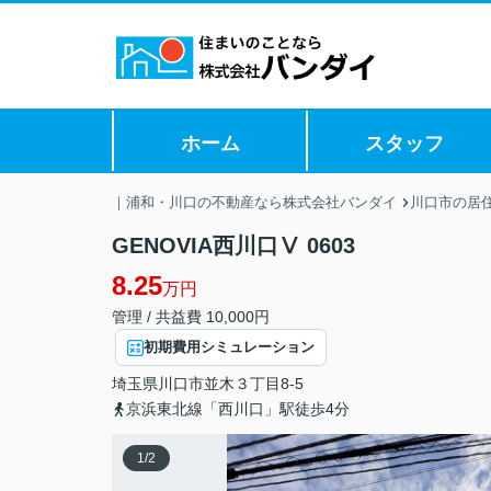
ホーム
スタッフ
｜浦和・川口の不動産なら株式会社バンダイ
川口市の居
GENOVIA西川口Ⅴ 0603
8.25
万円
管理 / 共益費 10,000円
初期費用シミュレーション
埼玉県
川口市
並木
３丁目8-5
京浜東北線「西川口」駅徒歩4分
1
/
2