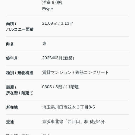
洋室 6.0帖
Etype
21.09㎡ / 3.13㎡
面積 /
バルコニー面積
東
向き
2026年3月(新築)
築年月
賃貸マンション / 鉄筋コンクリート
種別 / 建物構造
0305 / 3階 / 11階建
部屋 /
所在階 / 階建て
埼玉県
川口市
並木
３丁目8-5
所在地
京浜東北線
「
西川口
」駅 徒歩4分
交通