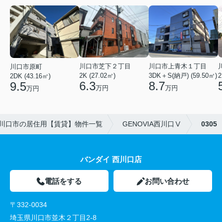
川口市芝下２丁目
川口市上青木１丁目
川口市原町
2K (27.02㎡)
3DK＋S(納戸) (59.50㎡)
2
2DK (43.16㎡)
6.3
8.7
9.5
万円
万円
万円
川口市の居住用【賃貸】物件一覧
GENOVIA西川口Ⅴ
0305
バンダイ 西川口店
電話をする
お問い合わせ
〒332-0034
埼玉県川口市並木２丁目2-8