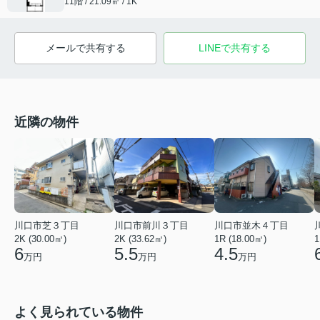
11階 / 21.09㎡ / 1K
メールで共有する
LINEで共有する
近隣の物件
川口市前川３丁目
川口市芝３丁目
川口市並木４丁目
2K (33.62㎡)
2K (30.00㎡)
1R (18.00㎡)
1
5.5
6
4.5
万円
万円
万円
よく見られている物件