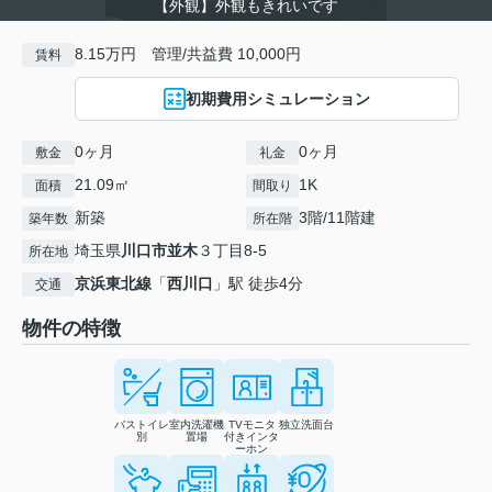
【外観】外観もきれいです
8.15万円 管理/共益費 10,000円
賃料
初期費用シミュレーション
0ヶ月
0ヶ月
敷金
礼金
21.09㎡
1K
面積
間取り
新築
3階/11階建
築年数
所在階
埼玉県
川口市
並木
３丁目8-5
所在地
京浜東北線
「
西川口
」駅 徒歩4分
交通
物件の特徴
バストイレ
室内洗濯機
TVモニタ
独立洗面台
別
置場
付きインタ
ーホン