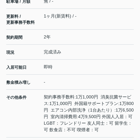
無 / -
駐車場 / 月額
1ヶ月(新賃料) / -
更新料 /
更新事務手数料
2年
契約期間
完成済み
現況
即時
入居可能日
-
敷金積み増し
契約事務手数料:1万1,000円 消臭抗菌サービ
その他条件
ス:1万1,000円 外国籍サポートプラン:1万800
円 エアコン内部洗浄（1台あたり）:1万6,500
円 室内清掃費用:4万9,500円 外国人入居：可
LGBT：フレンドリー 友人同士：可 留学生：
可 飲食店：不可 喫煙者：可