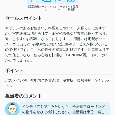
浴室乾燥機
オートロッ
エレベータ
ネット使用
ク
ー
料無料
セールスポイント
キッチンのあるお住まい、料理もしやすく一人暮らしにおすす
め。室内設備は洗面所独立・浴室乾燥機など豊富に揃っており、
過ごしやすいお部屋になっております。共用部には宅配ボック
ス・ゴミ出し24時間OKなど様々な設備やサービスが揃っている
ので便利です。こちらの物件の家賃は8.15万です。川口市エリア
での住まいなら、住み心地も快適な「GENOVIA西川口Ⅴ」はい
かがでしょうか。
ポイント
バストイレ別
敷地内ごみ置き場
脱衣所
暖房便座
宅配ボッ
クス
担当者のコメント
インテリアを楽しみたいなら、全居室フローリング
の物件をぜひご検討ください。生活費は半分、楽し