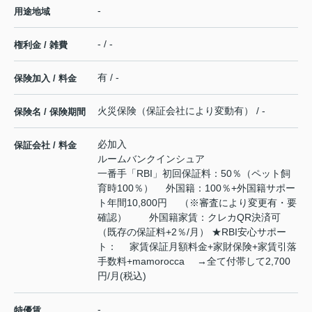
-
用途地域
- / -
権利金 / 雑費
有 / -
保険加入 / 料金
火災保険（保証会社により変動有） / -
保険名 / 保険期間
必加入
保証会社 / 料金
ルームバンクインシュア
一番手「RBI」初回保証料：50％（ペット飼
育時100％） 外国籍：100％+外国籍サポー
ト年間10,800円 （※審査により変更有・要
確認） 外国籍家賃：クレカQR決済可
（既存の保証料+2％/月） ★RBI安心サポー
ト： 家賃保証月額料金+家財保険+家賃引落
手数料+mamorocca →全て付帯して2,700
円/月(税込)
-
特優賃