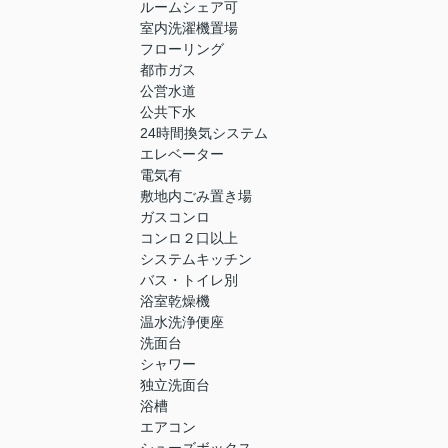
ルームシェア可
室内洗濯機置場
フローリング
都市ガス
公営水道
公共下水
24時間換気システム
エレベーター
電気有
敷地内ごみ置き場
ガスコンロ
コンロ２口以上
システムキッチン
バス・トイレ別
浴室乾燥機
温水洗浄便座
洗面台
シャワー
独立洗面台
浴槽
エアコン