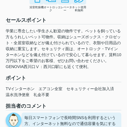
浴室乾燥機
オートロッ
エレベータ
ネット使用
ク
ー
料無料
セールスポイント
学業に専念したい学生さん歓迎の物件です。ペットを飼っている
方もうれしいペット可物件。収納はシューズボックス・クロゼッ
ト・全居室収納などが備え付けられているので、衣類や日用品の
収納に重宝します。セキュリティ面は、オートロック・TVイン
ターホンなどを備え付けているので安心して暮らせます。賃料10
万円以下をご希望のお客様、ぜひお問い合わせください。
GENOVIA西川口Ⅴ：西川口駅にも近くて便利。
ポイント
TVインターホン
エアコン全室
セキュリティー会社加入済
温水洗浄便座
礼金不要
担当者のコメント
毎日スマートフォンで長時間SNSを利用するという
方、インターネット無料なので通信容量を気にする