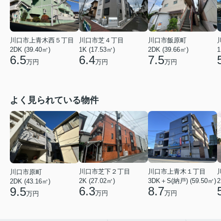
川口市上青木西５丁目
川口市芝４丁目
川口市飯原町
2DK (39.40㎡)
1K (17.53㎡)
2DK (39.66㎡)
1
6.5
6.4
7.5
万円
万円
万円
よく見られている物件
川口市芝下２丁目
川口市上青木１丁目
川口市原町
2K (27.02㎡)
3DK＋S(納戸) (59.50㎡)
2
2DK (43.16㎡)
6.3
8.7
9.5
万円
万円
万円