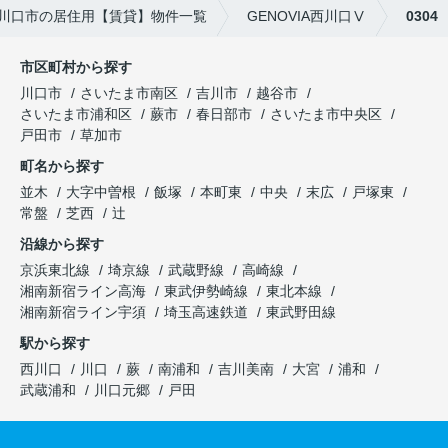
川口市の居住用【賃貸】物件一覧
GENOVIA西川口Ⅴ
0304
市区町村から探す
川口市
さいたま市南区
吉川市
越谷市
さいたま市浦和区
蕨市
春日部市
さいたま市中央区
戸田市
草加市
町名から探す
並木
大字中曽根
飯塚
本町東
中央
末広
戸塚東
常盤
芝西
辻
沿線から探す
京浜東北線
埼京線
武蔵野線
高崎線
湘南新宿ライン高海
東武伊勢崎線
東北本線
湘南新宿ライン宇須
埼玉高速鉄道
東武野田線
駅から探す
西川口
川口
蕨
南浦和
吉川美南
大宮
浦和
武蔵浦和
川口元郷
戸田