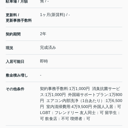
無 / -
駐車場 / 月額
1ヶ月(新賃料) / -
更新料 /
更新事務手数料
2年
契約期間
完成済み
現況
即時
入居可能日
-
敷金積み増し
契約事務手数料:1万1,000円 消臭抗菌サービ
その他条件
ス:1万1,000円 外国籍サポートプラン:1万800
円 エアコン内部洗浄（1台あたり）:1万6,500
円 室内清掃費用:4万9,500円 外国人入居：可
LGBT：フレンドリー 友人同士：可 留学生：
可 飲食店：不可 喫煙者：可