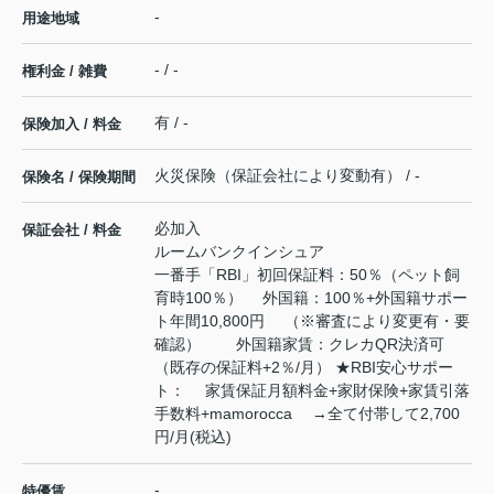
-
用途地域
- / -
権利金 / 雑費
有 / -
保険加入 / 料金
火災保険（保証会社により変動有） / -
保険名 / 保険期間
必加入
保証会社 / 料金
ルームバンクインシュア
一番手「RBI」初回保証料：50％（ペット飼
育時100％） 外国籍：100％+外国籍サポー
ト年間10,800円 （※審査により変更有・要
確認） 外国籍家賃：クレカQR決済可
（既存の保証料+2％/月） ★RBI安心サポー
ト： 家賃保証月額料金+家財保険+家賃引落
手数料+mamorocca →全て付帯して2,700
円/月(税込)
-
特優賃