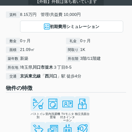
【外観】外観は落ち着いています
8.15万円 管理/共益費 10,000円
賃料
初期費用シミュレーション
0ヶ月
0ヶ月
敷金
礼金
21.09㎡
1K
面積
間取り
新築
3階/11階建
築年数
所在階
埼玉県
川口市
並木
３丁目8-5
所在地
京浜東北線
「
西川口
」駅 徒歩4分
交通
物件の特徴
バストイレ
室内洗濯機
TVモニタ
独立洗面台
別
置場
付きインタ
ーホン