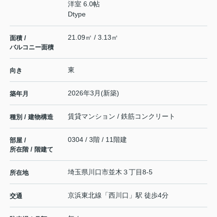
洋室 6.0帖
Dtype
21.09㎡ / 3.13㎡
面積 /
バルコニー面積
東
向き
2026年3月(新築)
築年月
賃貸マンション / 鉄筋コンクリート
種別 / 建物構造
0304 / 3階 / 11階建
部屋 /
所在階 / 階建て
埼玉県
川口市
並木
３丁目8-5
所在地
京浜東北線
「
西川口
」駅 徒歩4分
交通