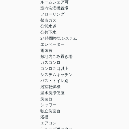
ルームシェア可
室内洗濯機置場
フローリング
都市ガス
公営水道
公共下水
24時間換気システム
エレベーター
電気有
敷地内ごみ置き場
ガスコンロ
コンロ２口以上
システムキッチン
バス・トイレ別
浴室乾燥機
温水洗浄便座
洗面台
シャワー
独立洗面台
浴槽
エアコン