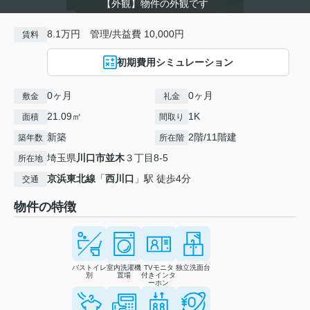
【外観】物件の外観です
8.1万円 管理/共益費 10,000円
賃料
初期費用シミュレーション
0ヶ月
0ヶ月
敷金
礼金
21.09㎡
1K
面積
間取り
新築
2階/11階建
築年数
所在階
埼玉県
川口市
並木
３丁目8-5
所在地
京浜東北線
「
西川口
」駅 徒歩4分
交通
物件の特徴
バストイレ
室内洗濯機
TVモニタ
独立洗面台
別
置場
付きインタ
ーホン