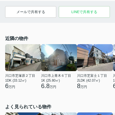
メールで共有する
LINEで共有する
近隣の物件
川口市芝塚原２丁目
川口市上青木６丁目
川口市芝富士１丁目
1
1DK (33.12㎡)
1K (25.80㎡)
2LDK (42.07㎡)
6
6.8
8
万円
万円
万円
よく見られている物件