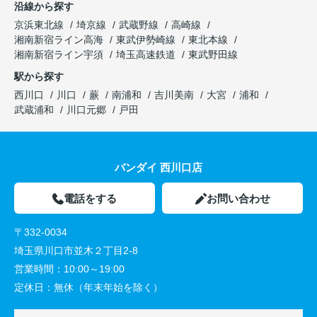
沿線から探す
京浜東北線
埼京線
武蔵野線
高崎線
湘南新宿ライン高海
東武伊勢崎線
東北本線
湘南新宿ライン宇須
埼玉高速鉄道
東武野田線
駅から探す
西川口
川口
蕨
南浦和
吉川美南
大宮
浦和
武蔵浦和
川口元郷
戸田
バンダイ 西川口店
電話をする
お問い合わせ
〒332-0034
埼玉県川口市並木２丁目2-8
営業時間：
10:00～19:00
定休日：
無休（年末年始を除く）