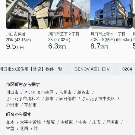
川口市芝下２丁目
川口市上青木１丁目
川口市原町
2K (27.02㎡)
3DK＋S(納戸) (59.50㎡)
2
2DK (43.16㎡)
6.3
8.7
9.5
万円
万円
万円
川口市の居住用【賃貸】物件一覧
GENOVIA西川口Ⅴ
0204
市区町村から探す
川口市
さいたま市南区
吉川市
越谷市
さいたま市浦和区
蕨市
春日部市
さいたま市中央区
戸田市
草加市
町名から探す
並木
大字中曽根
飯塚
本町東
中央
末広
戸塚東
常盤
芝西
辻