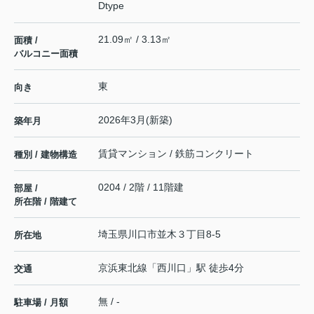
Dtype
21.09㎡ / 3.13㎡
面積 /
バルコニー面積
東
向き
2026年3月(新築)
築年月
賃貸マンション / 鉄筋コンクリート
種別 / 建物構造
0204 / 2階 / 11階建
部屋 /
所在階 / 階建て
埼玉県
川口市
並木
３丁目8-5
所在地
京浜東北線
「
西川口
」駅 徒歩4分
交通
無 / -
駐車場 / 月額