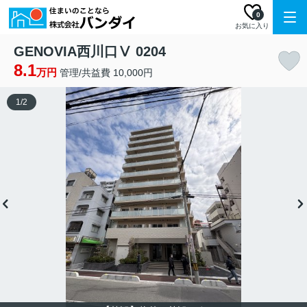
0
お気に入り
GENOVIA西川口Ⅴ 0204
8.1
万円
管理/共益費 10,000円
1
/
2