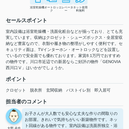
浴室乾燥機
オートロッ
エレベータ
ネット使用
ク
ー
料無料
セールスポイント
室内設備は浴室乾燥機・洗面化粧台などが揃っており、とても充
実しています。収納はクロゼット・シューズボックス・全居室収
納など豊富なので、衣類や履き物の整理がしやすく便利です。セ
キュリティ面は、TVインターホン・オートロックなどを設置し
ているので安全面でも優れております。家賃8.1万円でおすすめ
の物件です。川口市近辺での新居ならご好評の物件「GENOVIA
西川口Ⅴ」はいかがでしょうか。
ポイント
クロゼット
脱衣所
玄関収納
バストイレ別
即入居可
担当者のコメント
お子さんが大人数でも安心な丈夫な作りの間取りの
お部屋。きれいで気持ちがいい新築物件です。ネッ
ト回線がある物件です。室内設備は洗面所独立・浴
大野 卓也