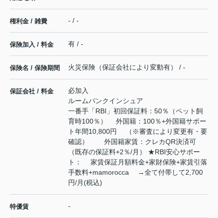
- / -
権利金 / 雑費
有 / -
保険加入 / 料金
火災保険（保証会社により変動有） / -
保険名 / 保険期間
必加入
保証会社 / 料金
ルームバンクインシュア
一番手「RBI」初回保証料：50％（ペット飼
育時100％） 外国籍：100％+外国籍サポー
ト年間10,800円 （※審査により変更有・要
確認） 外国籍家賃：クレカQR決済可
（既存の保証料+2％/月） ★RBI安心サポー
ト： 家賃保証月額料金+家財保険+家賃引落
手数料+mamorocca →全て付帯して2,700
円/月(税込)
-
特優賃