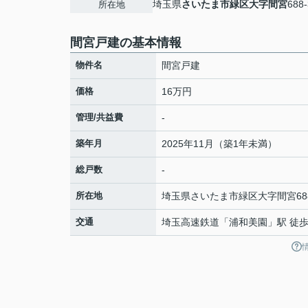
埼玉県
さいたま市緑区
大字間宮
688-
所在地
間宮戸建の基本情報
物件名
間宮戸建
価格
16万円
管理/共益費
-
築年月
2025年11月（築1年未満）
総戸数
-
所在地
埼玉県
さいたま市緑区
大字間宮
68
交通
埼玉高速鉄道
「
浦和美園
」駅 徒歩