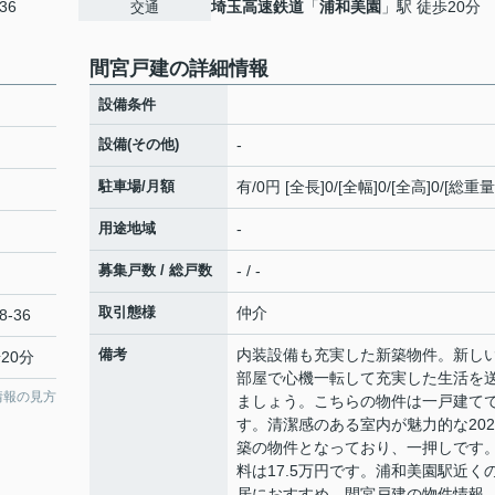
36
埼玉高速鉄道
「
浦和美園
」駅 徒歩20分
交通
間宮戸建の詳細情報
設備条件
設備(その他)
-
駐車場/月額
有/0円 [全長]0/[全幅]0/[全高]0/[総重量
用途地域
-
募集戸数 / 総戸数
- / -
取引態様
仲介
8-36
備考
内装設備も充実した新築物件。新し
20分
部屋で心機一転して充実した生活を
情報の見方
ましょう。こちらの物件は一戸建て
す。清潔感のある室内が魅力的な202
築の物件となっており、一押しです
料は17.5万円です。浦和美園駅近く
居におすすめ、間宮戸建の物件情報