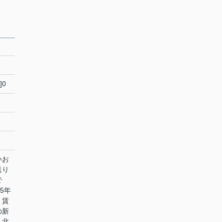
]0
いお
送り
で
5年
。賃
の新
。北