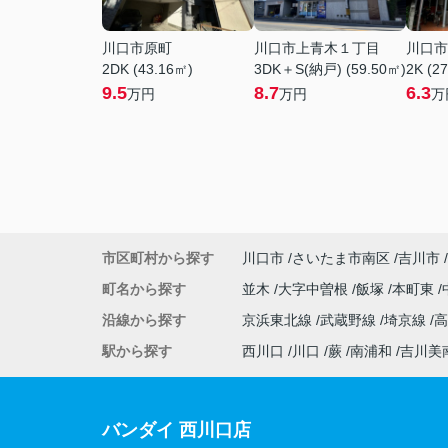
川口市原町
川口市上青木１丁目
川口市
2DK (43.16㎡)
3DK＋S(納戸) (59.50㎡)
2K (2
9.5
8.7
6.3
万円
万円
万
市区町村から探す
川口市
さいたま市南区
吉川市
町名から探す
並木
大字中曽根
飯塚
本町東
沿線から探す
京浜東北線
武蔵野線
埼京線
駅から探す
西川口
川口
蕨
南浦和
吉川美
バンダイ 西川口店