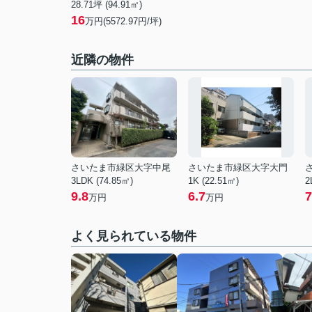
28.71坪 (94.91㎡)
16
万円(5572.97円/坪)
近隣の物件
さいたま市緑区大字中尾
さいたま市緑区大字大門
3LDK (74.85㎡)
1K (22.51㎡)
2
9.8
6.7
7
万円
万円
よく見られている物件