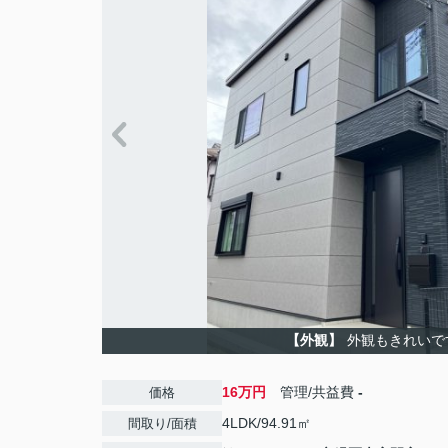
【外観】
外観もきれいで
16万円
管理/共益費
-
価格
4LDK/94.91㎡
間取り/面積