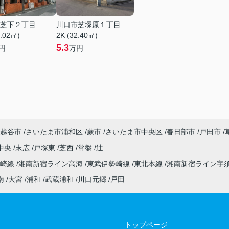
芝下２丁目
川口市芝塚原１丁目
7.02㎡)
2K (32.40㎡)
5.3
円
万円
越谷市
さいたま市浦和区
蕨市
さいたま市中央区
春日部市
戸田市
中央
末広
戸塚東
芝西
常盤
辻
高崎線
湘南新宿ライン高海
東武伊勢崎線
東北本線
湘南新宿ライン宇
南
大宮
浦和
武蔵浦和
川口元郷
戸田
トップページ