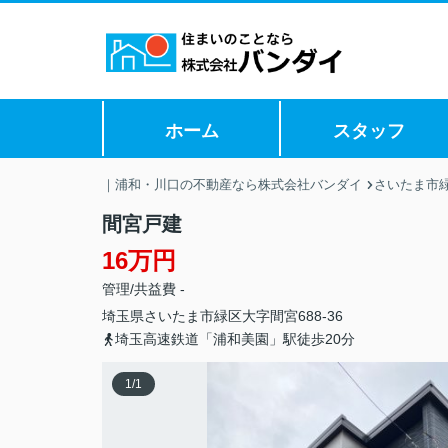
ホーム
スタッフ
｜浦和・川口の不動産なら株式会社バンダイ
さいたま市
間宮戸建
16万円
管理/共益費 -
埼玉県
さいたま市緑区
大字間宮
688-36
埼玉高速鉄道「浦和美園」駅徒歩20分
1
/
1