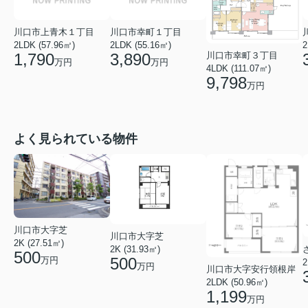
川口市上青木１丁目
川口市幸町１丁目
2LDK (57.96㎡)
2LDK (55.16㎡)
2
川口市幸町３丁目
1,790
3,890
万円
万円
4LDK (111.07㎡)
9,798
万円
よく見られている物件
川口市大字芝
川口市大字芝
2K (27.51㎡)
2K (31.93㎡)
500
500
万円
2
万円
川口市大字安行領根岸
2LDK (50.96㎡)
1,199
万円