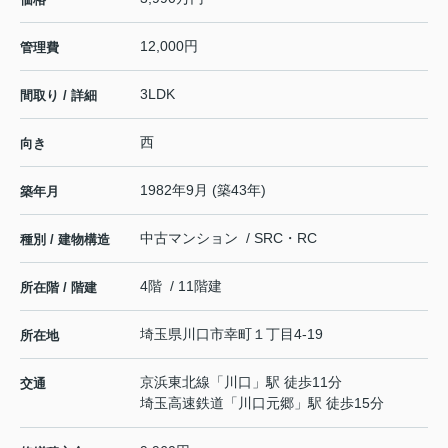
12,000円
管理費
3LDK
間取り / 詳細
西
向き
1982年9月 (築43年)
築年月
中古マンション / SRC・RC
種別 / 建物構造
4階 / 11階建
所在階 / 階建
埼玉県
川口市
幸町
１丁目4-19
所在地
京浜東北線
「
川口
」駅 徒歩11分
交通
埼玉高速鉄道
「
川口元郷
」駅 徒歩15分