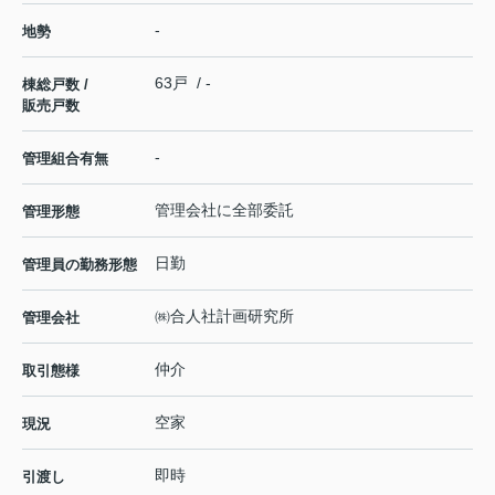
-
地勢
63戸 / -
棟総戸数 /
販売戸数
-
管理組合有無
管理会社に全部委託
管理形態
日勤
管理員の勤務形態
㈱合人社計画研究所
管理会社
仲介
取引態様
空家
現況
即時
引渡し