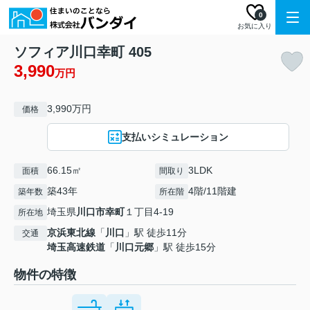
0
お気に入り
ソフィア川口幸町 405
3,990
万円
3,990万円
価格
支払いシミュレーション
66.15㎡
3LDK
面積
間取り
築43年
4階/11階建
築年数
所在階
埼玉県
川口市
幸町
１丁目4-19
所在地
京浜東北線
「
川口
」駅 徒歩11分
交通
埼玉高速鉄道
「
川口元郷
」駅 徒歩15分
物件の特徴