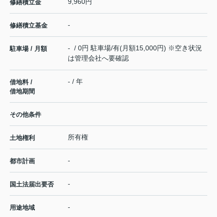
9,960円
修繕積立金
-
修繕積立基金
- / 0円 駐車場/有(月額15,000円) ※空き状況
駐車場 / 月額
は管理会社へ要確認
- / 年
借地料 /
借地期間
その他条件
所有権
土地権利
-
都市計画
-
国土法届出要否
-
用途地域