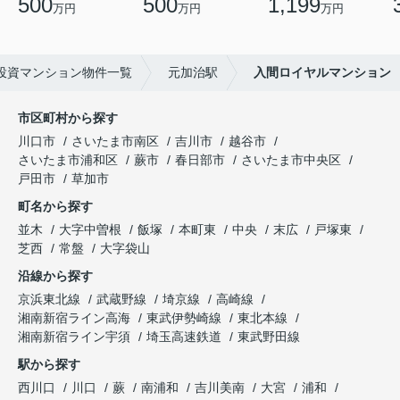
500
500
1,199
万円
万円
万円
投資マンション物件一覧
元加治駅
入間ロイヤルマンション
市区町村から探す
川口市
さいたま市南区
吉川市
越谷市
さいたま市浦和区
蕨市
春日部市
さいたま市中央区
戸田市
草加市
町名から探す
並木
大字中曽根
飯塚
本町東
中央
末広
戸塚東
芝西
常盤
大字袋山
沿線から探す
京浜東北線
武蔵野線
埼京線
高崎線
湘南新宿ライン高海
東武伊勢崎線
東北本線
湘南新宿ライン宇須
埼玉高速鉄道
東武野田線
駅から探す
西川口
川口
蕨
南浦和
吉川美南
大宮
浦和