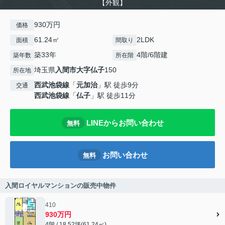
【外観】
930万円
価格
61.24㎡
2LDK
面積
間取り
築33年
4階/6階建
築年数
所在階
埼玉県
入間市
大字仏子
150
所在地
西武池袋線
「
元加治
」駅 徒歩9分
交通
西武池袋線
「
仏子
」駅 徒歩11分
LINEからお問い合わせ
無料
お問い合わせ
無料
入間ロイヤルマンションの販売中物件
410
930万円
4階 / 18.52坪(61.24㎡)