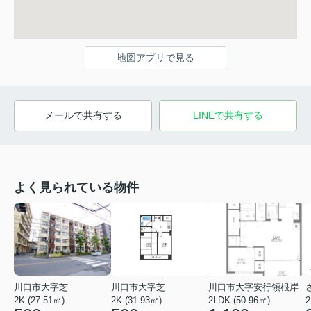
地図アプリで見る
メールで共有する
LINEで共有する
よく見られている物件
川口市大字芝
川口市大字芝
川口市大字安行領根岸
2K (27.51㎡)
2K (31.93㎡)
2LDK (50.96㎡)
2