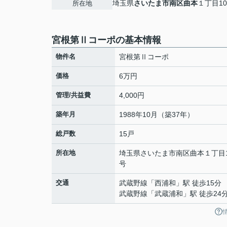
埼玉県
さいたま市南区
曲本
１丁目10
所在地
宮根第Ⅱコーポの基本情報
物件名
宮根第Ⅱコーポ
価格
6万円
管理/共益費
4,000円
築年月
1988年10月（築37年）
総戸数
15戸
所在地
埼玉県
さいたま市南区
曲本
１丁目1
号
交通
武蔵野線
「
西浦和
」駅 徒歩15分
武蔵野線
「
武蔵浦和
」駅 徒歩24