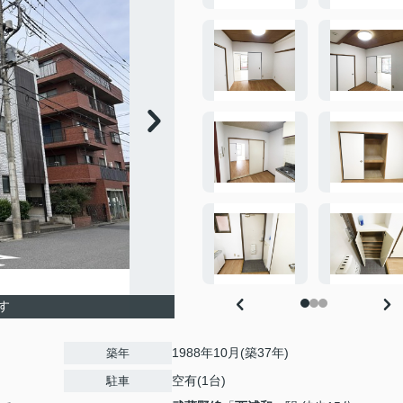
す
1988年10月(築37年)
築年
空有(1台)
駐車