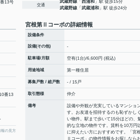
武蔵野線
「
西浦和
」駅 徒歩15分
番13号
交通
武蔵野線
「
武蔵浦和
」駅 徒歩24分
宮根第Ⅱコーポの詳細情報
設備条件
設備(その他)
-
駐車場/月額
空有(1台)/6,600円 (税込)
用途地域
第一種住居
募集戸数 / 総戸数
- / 15戸
取引態様
仲介
0番13
備考
設備や外観が充実しているマンショ
す。お友達を招待するのも恥ずかし
い物件。駅まで歩いて15分ほどの、
分
的な立地の物件です。賃料を10万円
情報の見方
に抑えたい方におすすめです。「宮
Ⅱコーポ」の物件情報をお探しなら