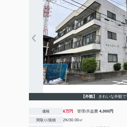
【外観】
きれいな外観で
6万円
管理/共益費
4,000円
価格
2K/30.00㎡
間取り/面積