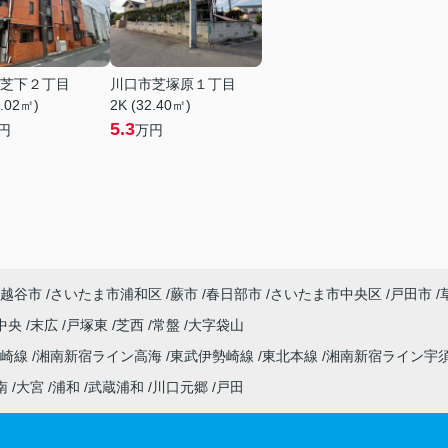
芝下２丁目
川口市芝塚原１丁目
7.02㎡)
2K (32.40㎡)
5.3
円
万円
越谷市
さいたま市浦和区
蕨市
春日部市
さいたま市中央区
戸田市
中央
末広
戸塚東
芝西
常盤
大字袋山
高崎線
湘南新宿ライン高海
東武伊勢崎線
東北本線
湘南新宿ライン宇
南
大宮
浦和
武蔵浦和
川口元郷
戸田