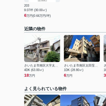
203
9.07坪 (30.00㎡)
6
万円(0.66万円/坪)
近隣の物件
さいたま市南区大字太田窪
さいたま市南区太田窪５丁目
4DK (63.00㎡)
1DK (28.80㎡)
1
18
6
3
万円
万円
よく見られている物件