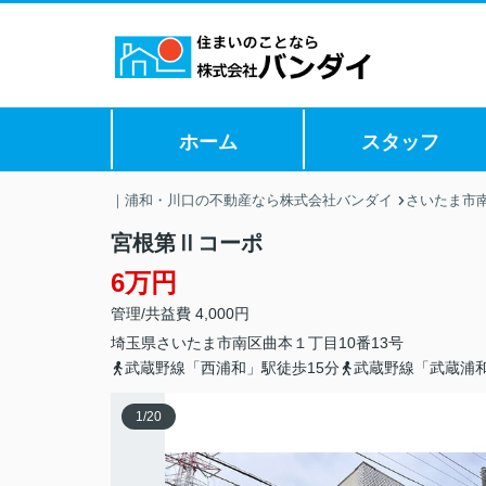
ホーム
スタッフ
｜浦和・川口の不動産なら株式会社バンダイ
さいたま市
宮根第Ⅱコーポ
6万円
管理/共益費 4,000円
埼玉県
さいたま市南区
曲本
１丁目10番13号
武蔵野線「西浦和」駅徒歩15分
武蔵野線「武蔵浦和
1
/
20