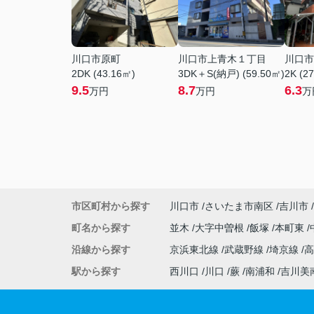
川口市原町
川口市上青木１丁目
川口市
2DK (43.16㎡)
3DK＋S(納戸) (59.50㎡)
2K (2
9.5
8.7
6.3
万円
万円
万
市区町村から探す
川口市
さいたま市南区
吉川市
町名から探す
並木
大字中曽根
飯塚
本町東
沿線から探す
京浜東北線
武蔵野線
埼京線
駅から探す
西川口
川口
蕨
南浦和
吉川美