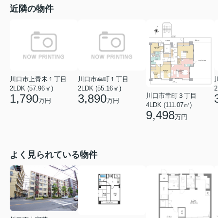
近隣の物件
川口市上青木１丁目
川口市幸町１丁目
2LDK (57.96㎡)
2LDK (55.16㎡)
2
川口市幸町３丁目
1,790
3,890
万円
万円
4LDK (111.07㎡)
9,498
万円
よく見られている物件