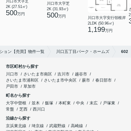
川口市大字芝
川口市大字芝
2K (27.51㎡)
2K (31.93㎡)
500
500
万円
2
万円
川口市大字安行領根岸
2LDK (50.96㎡)
1,199
万円
ション【売買】物件一覧
川口五丁目パーク・ホームズ
602
市区町村から探す
川口市
さいたま市南区
吉川市
越谷市
さいたま市浦和区
さいたま市中央区
蕨市
春日部市
戸田市
草加市
町名から探す
大字中曽根
並木
飯塚
本町東
中央
末広
戸塚東
常盤
芝西
西川口
沿線から探す
京浜東北線
埼京線
武蔵野線
高崎線