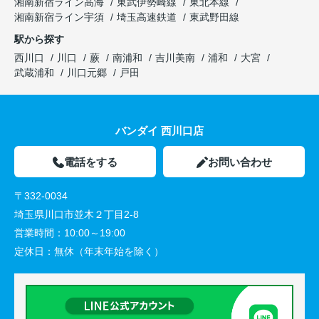
湘南新宿ライン高海
東武伊勢崎線
東北本線
湘南新宿ライン宇須
埼玉高速鉄道
東武野田線
駅から探す
西川口
川口
蕨
南浦和
吉川美南
浦和
大宮
武蔵浦和
川口元郷
戸田
バンダイ 西川口店
電話をする
お問い合わせ
〒332-0034
埼玉県川口市並木２丁目2-8
営業時間：
10:00～19:00
定休日：
無休（年末年始を除く）