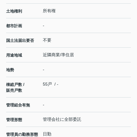
所有権
土地権利
-
都市計画
不要
国土法届出要否
近隣商業/準住居
用途地域
-
地勢
55戸 / -
棟総戸数 /
販売戸数
-
管理組合有無
管理会社に全部委託
管理形態
日勤
管理員の勤務形態