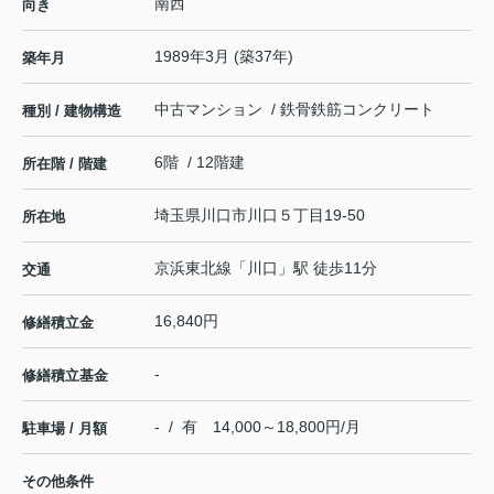
南西
向き
1989年3月 (築37年)
築年月
中古マンション / 鉄骨鉄筋コンクリート
種別 / 建物構造
6階 / 12階建
所在階 / 階建
埼玉県
川口市
川口
５丁目19-50
所在地
京浜東北線
「
川口
」駅 徒歩11分
交通
16,840円
修繕積立金
-
修繕積立基金
- / 有 14,000～18,800円/月
駐車場 / 月額
その他条件