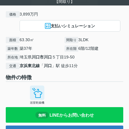
【間取り】
3,899万円
価格
支払いシミュレーション
63.30㎡
3LDK
面積
間取り
築37年
6階/12階建
築年数
所在階
埼玉県
川口市
川口
５丁目19-50
所在地
京浜東北線
「
川口
」駅 徒歩11分
交通
物件の特徴
浴室乾燥機
LINEからお問い合わせ
無料