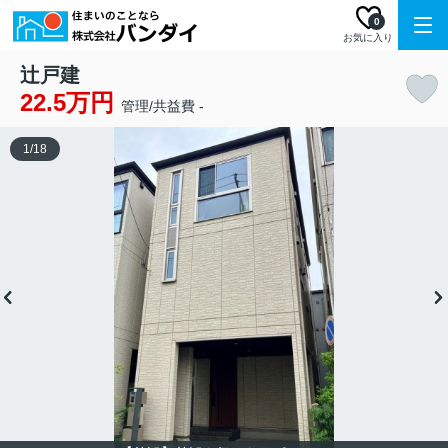
0
お気に入り
辻戸建
22.5万円
管理/共益費 -
1
/
18