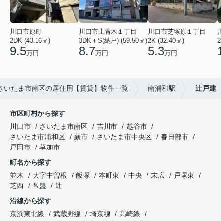
川口市原町
川口市上青木１丁目
川口市芝塚原１丁目
2DK (43.16㎡)
3DK＋S(納戸) (59.50㎡)
2K (32.40㎡)
2
9.5
8.7
5.3
万円
万円
万円
さいたま市南区の居住用【賃貸】物件一覧
南浦和駅
辻戸建
市区町村から探す
川口市
さいたま市南区
吉川市
越谷市
さいたま市浦和区
蕨市
さいたま市中央区
春日部市
戸田市
草加市
町名から探す
並木
大字中曽根
飯塚
本町東
中央
末広
戸塚東
芝西
常盤
辻
沿線から探す
京浜東北線
武蔵野線
埼京線
高崎線