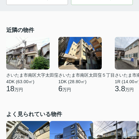
近隣の物件
さいたま市南区太田窪５丁目
さいたま市南区大字太田窪
さいたま市
1DK (28.80㎡)
4DK (63.00㎡)
1R (14.00㎡
6
18
3.8
万円
万円
万円
よく見られている物件