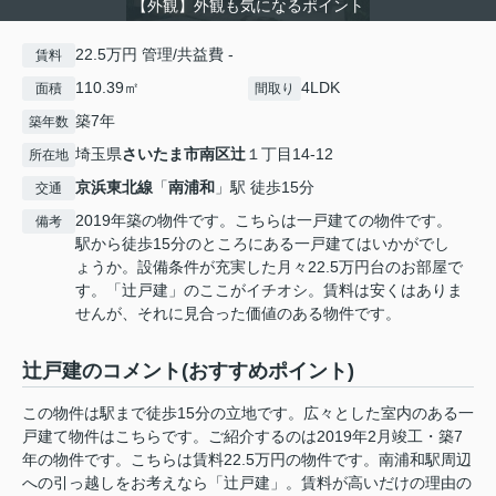
【外観】外観も気になるポイント
22.5万円 管理/共益費 -
賃料
110.39㎡
4LDK
面積
間取り
築7年
築年数
埼玉県
さいたま市南区
辻
１丁目14-12
所在地
京浜東北線
「
南浦和
」駅 徒歩15分
交通
2019年築の物件です。こちらは一戸建ての物件です。
備考
駅から徒歩15分のところにある一戸建てはいかがでし
ょうか。設備条件が充実した月々22.5万円台のお部屋で
す。「辻戸建」のここがイチオシ。賃料は安くはありま
せんが、それに見合った価値のある物件です。
辻戸建のコメント(おすすめポイント)
この物件は駅まで徒歩15分の立地です。広々とした室内のある一
戸建て物件はこちらです。ご紹介するのは2019年2月竣工・築7
年の物件です。こちらは賃料22.5万円の物件です。南浦和駅周辺
への引っ越しをお考えなら「辻戸建」。賃料が高いだけの理由の