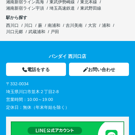
湘南新宿ライン高海
東武伊勢崎線
東北本線
湘南新宿ライン宇須
埼玉高速鉄道
東武野田線
駅から探す
西川口
川口
蕨
南浦和
吉川美南
大宮
浦和
川口元郷
武蔵浦和
戸田
バンダイ 西川口店
電話をする
お問い合わせ
〒332-0034
埼玉県川口市並木２丁目2-8
営業時間：
10:00～19:00
定休日：
無休（年末年始を除く）