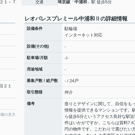
２１－７
埼京線
「
中浦和
」駅 徒歩5分
交通
レオパレスプレミール中浦和Ⅱの詳細情報
設備条件
駐輪場
インターネット対応
設備(その他)
-
駐車場/月額
-/-
用途地域
-
募集戸数 / 総戸数
- / 24戸
目２１
取引態様
仲介
備考
造りとデザインに関して、自信をも
情報を提供できるマンションです。
情報の見方
ら徒歩5分というアクセス良好な駅近
件はいかがですか。こちらは賃料7.6
円の物件です。こだわりで選びたい