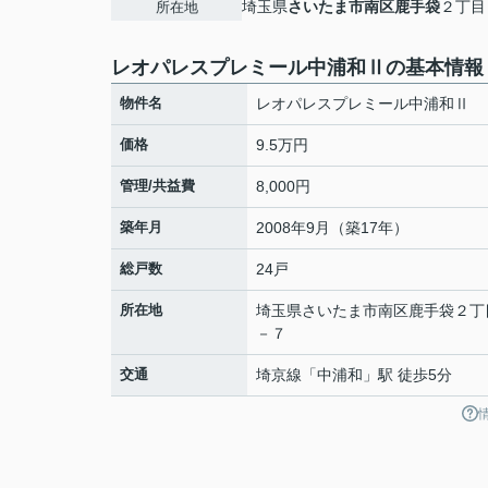
埼玉県
さいたま市南区
鹿手袋
２丁目
所在地
レオパレスプレミール中浦和Ⅱの基本情報
物件名
レオパレスプレミール中浦和Ⅱ
価格
9.5万円
管理/共益費
8,000円
築年月
2008年9月（築17年）
総戸数
24戸
所在地
埼玉県
さいたま市南区
鹿手袋
２丁
－７
交通
埼京線
「
中浦和
」駅 徒歩5分