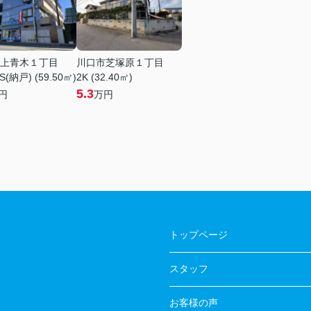
上青木１丁目
川口市芝塚原１丁目
S(納戸) (59.50㎡)
2K (32.40㎡)
5.3
円
万円
トップページ
スタッフ
お客様の声