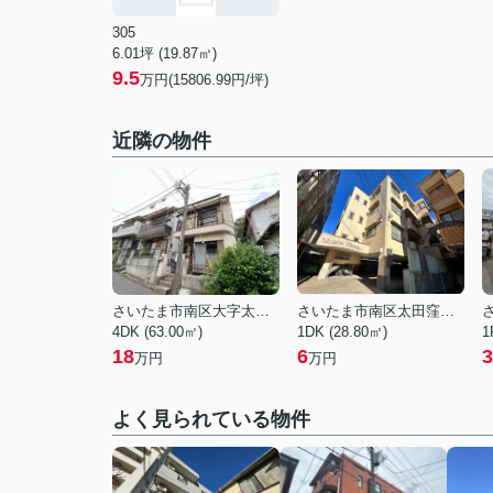
305
6.01坪 (19.87㎡)
9.5
万円(15806.99円/坪)
近隣の物件
さいたま市南区大字太田窪
さいたま市南区太田窪５丁目
4DK (63.00㎡)
1DK (28.80㎡)
1
18
6
3
万円
万円
よく見られている物件