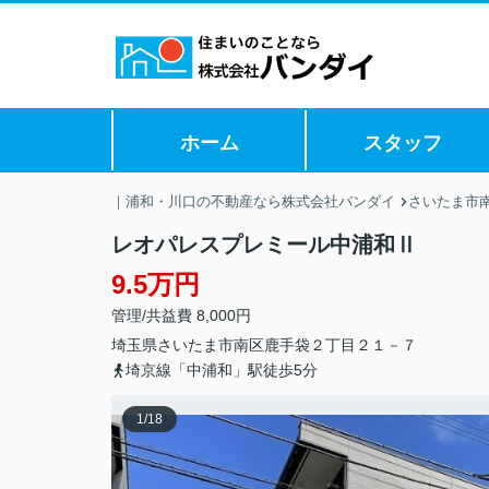
ホーム
スタッフ
｜浦和・川口の不動産なら株式会社バンダイ
さいたま市
レオパレスプレミール中浦和Ⅱ
9.5万円
管理/共益費 8,000円
埼玉県
さいたま市南区
鹿手袋
２丁目２１－７
埼京線「中浦和」駅徒歩5分
1
/
18