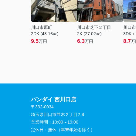
川口市原町
川口市芝下２丁目
川口市
2DK (43.16㎡)
2K (27.02㎡)
3DK＋
9.5
6.3
8.7
万円
万円
万
バンダイ 西川口店
〒332-0034
埼玉県川口市並木２丁目2-8
営業時間：
10:00～19:00
定休日：
無休（年末年始を除く）