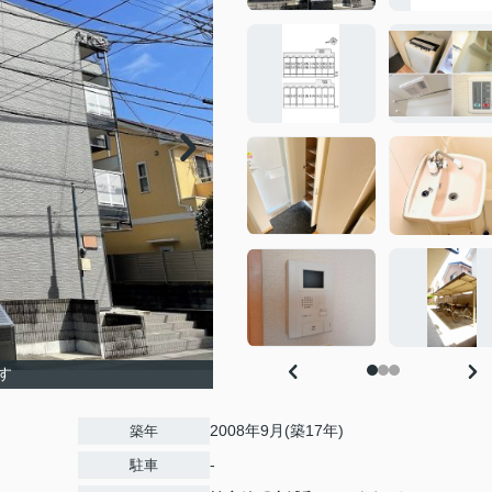
す
2008年9月(築17年)
築年
-
駐車