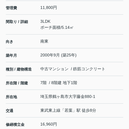
11,800円
管理費
3LDK
間取り / 詳細
ポーチ面積/5.14㎡
南東
向き
2000年9月 (築25年)
築年月
中古マンション / 鉄筋コンクリート
種別 / 建物構造
7階 / 8階建 地下1階
所在階 / 階建
埼玉県
鶴ヶ島市
大字藤金
880-1
所在地
東武東上線
「
若葉
」駅 徒歩8分
交通
16,960円
修繕積立金