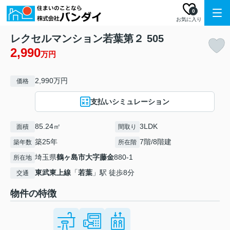
0
お気に入り
レクセルマンション若葉第２ 505
2,990
万円
2,990万円
価格
支払いシミュレーション
85.24㎡
3LDK
面積
間取り
築25年
7階/8階建
築年数
所在階
埼玉県
鶴ヶ島市
大字藤金
880-1
所在地
東武東上線
「
若葉
」駅 徒歩8分
交通
物件の特徴