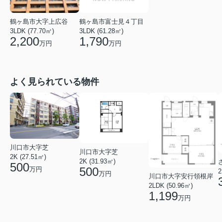
鶴ヶ島市大字上広谷
鶴ヶ島市富士見４丁目
3LDK (77.70㎡)
3LDK (61.28㎡)
2,200
1,790
万円
万円
よく見られている物件
川口市大字芝
川口市大字芝
2K (27.51㎡)
2K (31.93㎡)
500
500
万円
2
万円
川口市大字安行領根岸
2LDK (50.96㎡)
1,199
万円