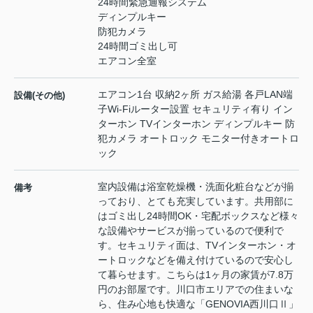
24時間緊急通報システム
ディンプルキー
防犯カメラ
24時間ゴミ出し可
エアコン全室
エアコン1台 収納2ヶ所 ガス給湯 各戸LAN端
設備(その他)
子Wi-Fiルーター設置 セキュリティ有り イン
ターホン TVインターホン ディンプルキー 防
犯カメラ オートロック モニター付きオートロ
ック
室内設備は浴室乾燥機・洗面化粧台などが揃
備考
っており、とても充実しています。共用部に
はゴミ出し24時間OK・宅配ボックスなど様々
な設備やサービスが揃っているので便利で
す。セキュリティ面は、TVインターホン・オ
ートロックなどを備え付けているので安心し
て暮らせます。こちらは1ヶ月の家賃が7.8万
円のお部屋です。川口市エリアでの住まいな
ら、住み心地も快適な「GENOVIA西川口Ⅱ」