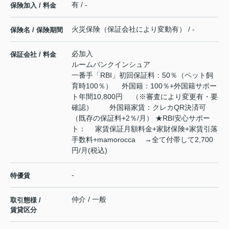
有 / -
保険加入 / 料金
火災保険（保証会社により変動有） / -
保険名 / 保険期間
必加入
保証会社 / 料金
ルームバンクインシュア
一番手「RBI」初回保証料：50％（ペット飼
育時100％） 外国籍：100％+外国籍サポー
ト年間10,800円 （※審査により変更有・要
確認） 外国籍家賃：クレカQR決済可
（既存の保証料+2％/月） ★RBI安心サポー
ト： 家賃保証月額料金+家財保険+家賃引落
手数料+mamorocca →全て付帯して2,700
円/月(税込)
-
特優賃
仲介 / 一般
取引態様 /
賃貸区分