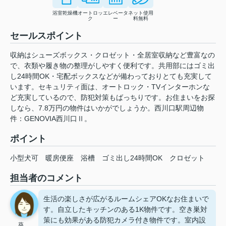
浴室乾燥機
オートロッ
エレベータ
ネット使用
ク
ー
料無料
セールスポイント
収納はシューズボックス・クロゼット・全居室収納など豊富なの
で、衣類や履き物の整理がしやすく便利です。共用部にはゴミ出
し24時間OK・宅配ボックスなどが備わっておりとても充実して
います。セキュリティ面は、オートロック・TVインターホンな
ど充実しているので、防犯対策もばっちりです。お住まいをお探
しなら、7.8万円の物件はいかがでしょうか。西川口駅周辺物
件：GENOVIA西川口Ⅱ。
ポイント
小型犬可
暖房便座
浴槽
ゴミ出し24時間OK
クロゼット
担当者のコメント
生活の楽しさが広がるルームシェアOKなお住まいで
す。自立したキッチンのある1K物件です。空き巣対
策にも効果がある防犯カメラ付き物件です。室内設
葵