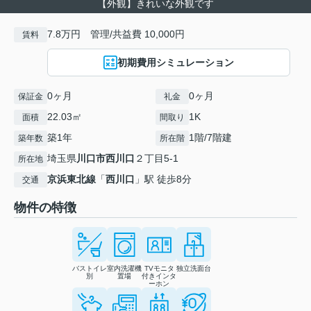
【外観】きれいな外観です
7.8万円 管理/共益費 10,000円
賃料
初期費用シミュレーション
0ヶ月
0ヶ月
保証金
礼金
22.03㎡
1K
面積
間取り
築1年
1階/7階建
築年数
所在階
埼玉県
川口市
西川口
２丁目5-1
所在地
京浜東北線
「
西川口
」駅 徒歩8分
交通
物件の特徴
バストイレ
室内洗濯機
TVモニタ
独立洗面台
別
置場
付きインタ
ーホン