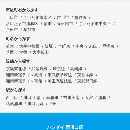
市区町村から探す
川口市
さいたま市南区
吉川市
越谷市
さいたま市浦和区
蕨市
春日部市
さいたま市中央区
戸田市
草加市
町名から探す
並木
大字中曽根
飯塚
本町東
中央
末広
戸塚東
芝西
常盤
大字袋山
沿線から探す
京浜東北線
武蔵野線
埼京線
高崎線
湘南新宿ライン高海
東武伊勢崎線
東北本線
湘南新宿ライン宇須
埼玉高速鉄道
東武野田線
駅から探す
西川口
川口
蕨
南浦和
吉川美南
大宮
浦和
武蔵浦和
川口元郷
戸田
バンダイ 西川口店