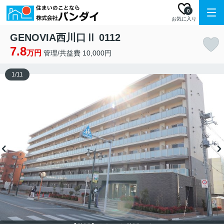
0
お気に入り
GENOVIA西川口Ⅱ 0112
7.8
万円
管理/共益費 10,000円
1
/
11