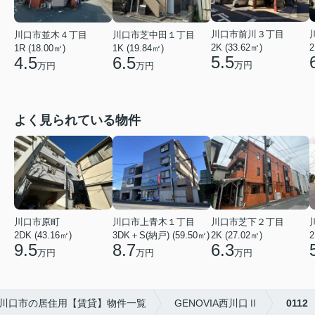
川口市前川３丁目
川口市並木４丁目
川口市芝中田１丁目
2K (33.62㎡)
2
1R (18.00㎡)
1K (19.84㎡)
5.5
4.5
6.5
万円
万円
万円
よく見られている物件
川口市芝下２丁目
川口市上青木１丁目
川口市原町
2K (27.02㎡)
3DK＋S(納戸) (59.50㎡)
2
2DK (43.16㎡)
6.3
8.7
9.5
万円
万円
万円
川口市の居住用【賃貸】物件一覧
GENOVIA西川口Ⅱ
0112