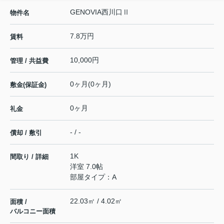
GENOVIA西川口Ⅱ
物件名
7.8万円
賃料
10,000円
管理 / 共益費
0ヶ月(0ヶ月)
敷金(保証金)
0ヶ月
礼金
- / -
償却 / 敷引
1K
間取り / 詳細
洋室 7.0帖
部屋タイプ：A
22.03㎡ / 4.02㎡
面積 /
バルコニー面積