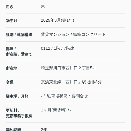
東
向き
2025年3月(築1年)
築年月
賃貸マンション / 鉄筋コンクリート
種別 / 建物構造
0112 / 1階 / 7階建
部屋 /
所在階 / 階建て
埼玉県
川口市
西川口
２丁目5-1
所在地
京浜東北線
「
西川口
」駅 徒歩8分
交通
- / 駐車場状況：要問合せ
駐車場 / 月額
1ヶ月(新賃料) / -
更新料 /
更新事務手数料
2年
契約期間