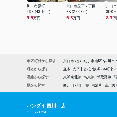
川口市原町
川口市芝下２丁目
川口市
2DK (43.16㎡)
2K (27.02㎡)
3DK＋
9.5
6.3
8.7
万円
万円
万
市区町村から探す
川口市
さいたま市南区
吉川市
町名から探す
並木
大字中曽根
飯塚
本町東
沿線から探す
京浜東北線
埼京線
武蔵野線
駅から探す
西川口
川口
蕨
南浦和
吉川美
バンダイ 西川口店
〒332-0034