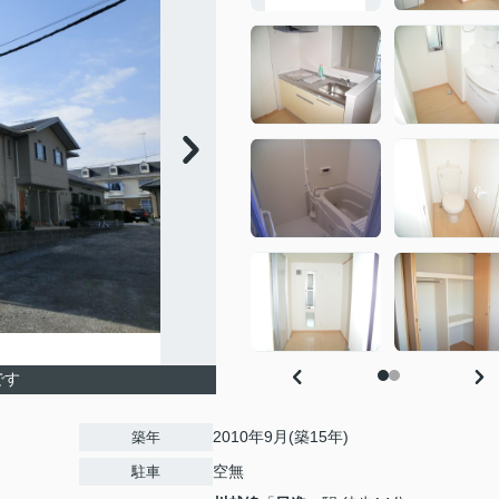
です
2010年9月(築15年)
築年
空無
駐車