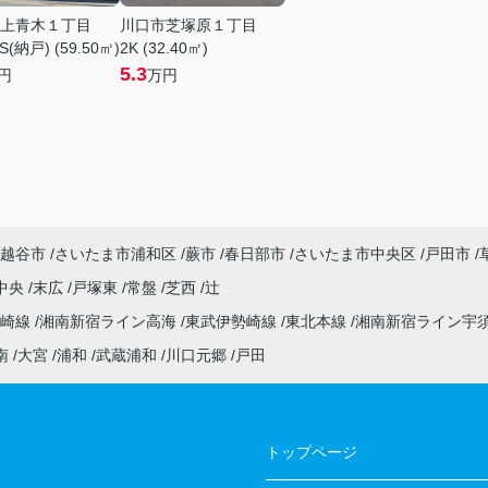
上青木１丁目
川口市芝塚原１丁目
S(納戸) (59.50㎡)
2K (32.40㎡)
5.3
円
万円
越谷市
さいたま市浦和区
蕨市
春日部市
さいたま市中央区
戸田市
中央
末広
戸塚東
常盤
芝西
辻
高崎線
湘南新宿ライン高海
東武伊勢崎線
東北本線
湘南新宿ライン宇
南
大宮
浦和
武蔵浦和
川口元郷
戸田
トップページ