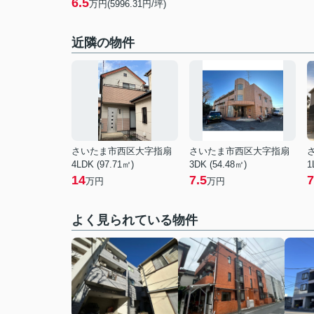
6.5
万円(5996.31円/坪)
近隣の物件
さいたま市西区大字指扇
さいたま市西区大字指扇
4LDK (97.71㎡)
3DK (54.48㎡)
1
14
7.5
7
万円
万円
よく見られている物件