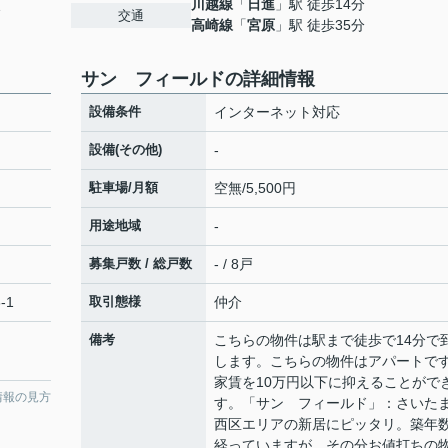
川越線
「
日進
」駅 徒歩14分
1
交通
高崎線
「
宮原
」駅 徒歩35分
サン フィールドの詳細情報
設備条件
インターネット対応
設備(その他)
-
駐車場/月額
空無/5,500円
用途地域
-
募集戸数 / 総戸数
- / 8戸
-1
取引態様
仲介
備考
こちらの物件は駅まで徒歩で14分で
します。こちらの物件はアパートで
家賃を10万円以下に抑えることがで
情報の見方
す。「サン フィールド」：さいた
西区エリアの新居にピッタリ。築年
経っていますが、その分お値打ちの