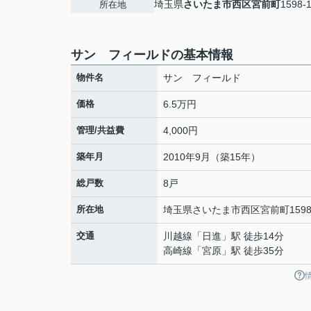
埼玉県
さいたま市西区
宮前町
1598-
所在地
サン フィールドの基本情報
物件名
サン フィールド
価格
6.5万円
管理/共益費
4,000円
築年月
2010年9月（築15年）
総戸数
8戸
所在地
埼玉県
さいたま市西区
宮前町
1598
交通
川越線
「
日進
」駅 徒歩14分
高崎線
「
宮原
」駅 徒歩35分