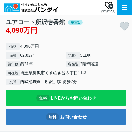
0
お気に入り
ユアコート所沢壱番館
空室1
4,090万円
4,090万円
価格
62.82㎡
3LDK
面積
間取り
築31年
3階/8階建
築年数
所在階
埼玉県
所沢市
くすのき台
３丁目11-3
所在地
西武池袋線
「
所沢
」駅 徒歩7分
交通
LINEからお問い合わせ
無料
お問い合わせ
無料