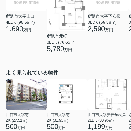
所沢市大字山口
所沢市大字下安松
4LDK (95.55㎡)
3LDK (65.88㎡)
3
1,690
2,590
万円
万円
所沢市元町
3LDK (76.65㎡)
5,780
万円
よく見られている物件
川口市大字芝
川口市大字芝
川口市大字安行領根岸
2K (27.51㎡)
2K (31.93㎡)
2LDK (50.96㎡)
2
500
500
1,199
万円
万円
万円