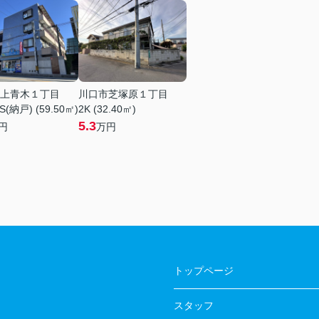
上青木１丁目
川口市芝塚原１丁目
S(納戸) (59.50㎡)
2K (32.40㎡)
5.3
円
万円
トップページ
スタッフ