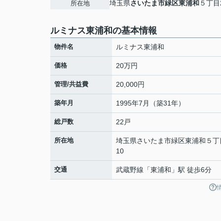
埼玉県
さいたま市緑区
東浦和
５丁目2
所在地
ルミナス東浦和の基本情報
物件名
ルミナス東浦和
価格
20万円
管理/共益費
20,000円
築年月
1995年7月（築31年）
総戸数
22戸
所在地
埼玉県
さいたま市緑区
東浦和
５丁
10
交通
武蔵野線
「
東浦和
」駅 徒歩6分