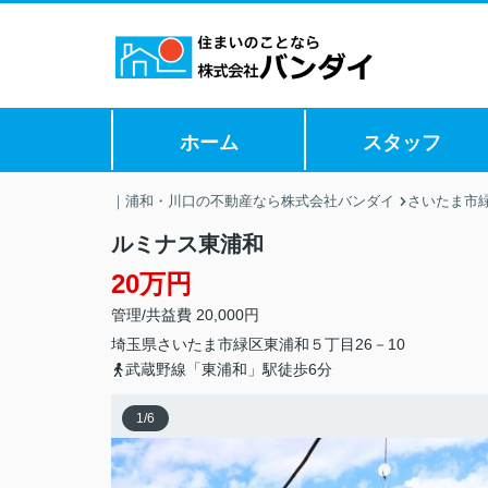
ホーム
スタッフ
｜浦和・川口の不動産なら株式会社バンダイ
さいたま市
ルミナス東浦和
20万円
管理/共益費 20,000円
埼玉県
さいたま市緑区
東浦和
５丁目26－10
武蔵野線「東浦和」駅徒歩6分
1
/
6