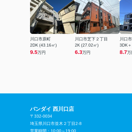
川口市原町
川口市芝下２丁目
川口市
2DK (43.16㎡)
2K (27.02㎡)
3DK＋
9.5
6.3
8.7
万円
万円
万
バンダイ 西川口店
〒332-0034
埼玉県川口市並木２丁目2-8
営業時間：
10:00～19:00