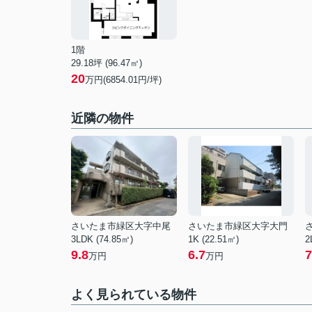
1階
29.18坪 (96.47㎡)
20
万円(6854.01円/坪)
近隣の物件
さいたま市緑区大字中尾
さいたま市緑区大字大門
3LDK (74.85㎡)
1K (22.51㎡)
2
9.8
6.7
7
万円
万円
よく見られている物件