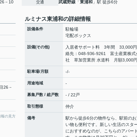
6－10
武蔵野線
「
東浦和
」駅 徒歩6分
交通
ルミナス東浦和の詳細情報
設備条件
駐輪場
宅配ボックス
設備(その他)
入居者サポート料 3年間 33,000円
絡先：048-936-9261 富士産業株式
社 草加営業所 水道料 月額3,000
駐車場/月額
-/-
用途地域
-
目26－
募集戸数 / 総戸数
- / 22戸
取引態様
仲介
情報の見方
備考
駅から徒歩6分の物件なら、駅前のお
い物も便利です。新しい生活のスタ
におすすめなのが、こちらのアパー