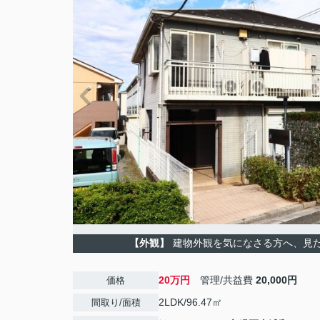
【外観】
建物外観を気になさる方へ、見
20万円
管理/共益費
20,000円
価格
2LDK/96.47㎡
間取り/面積