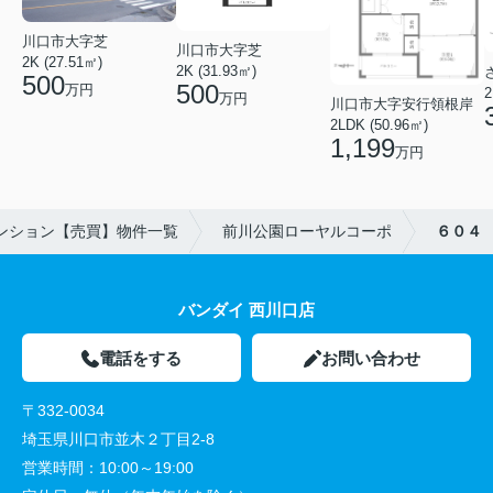
川口市大字芝
川口市大字芝
2K (27.51㎡)
2K (31.93㎡)
500
500
万円
2
万円
川口市大字安行領根岸
2LDK (50.96㎡)
1,199
万円
ンション【売買】物件一覧
前川公園ローヤルコーポ
６０４
バンダイ 西川口店
電話をする
お問い合わせ
〒332-0034
埼玉県川口市並木２丁目2-8
営業時間：
10:00～19:00