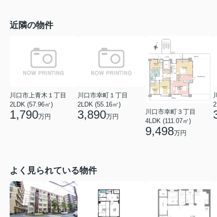
近隣の物件
川口市上青木１丁目
川口市幸町１丁目
2LDK (57.96㎡)
2LDK (55.16㎡)
2
川口市幸町３丁目
1,790
3,890
万円
万円
4LDK (111.07㎡)
9,498
万円
よく見られている物件