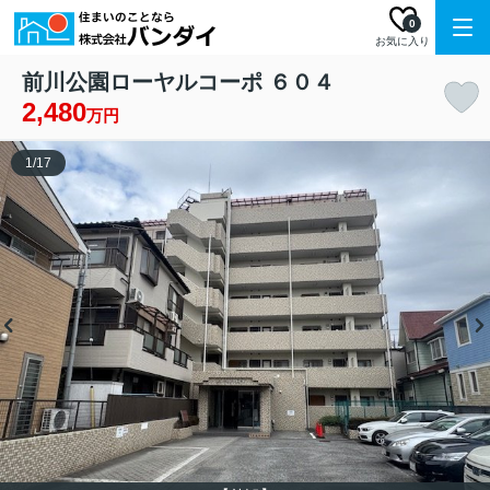
0
お気に入り
前川公園ローヤルコーポ ６０４
2,480
万円
1
/
17