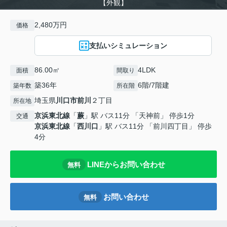
【外観】
2,480万円
価格
支払いシミュレーション
86.00㎡
4LDK
面積
間取り
築36年
6階/7階建
築年数
所在階
埼玉県
川口市
前川
２丁目
所在地
京浜東北線
「
蕨
」駅 バス11分 「天神前」 停歩1分
交通
京浜東北線
「
西川口
」駅 バス11分 「前川四丁目」 停歩
4分
LINEからお問い合わせ
無料
お問い合わせ
無料