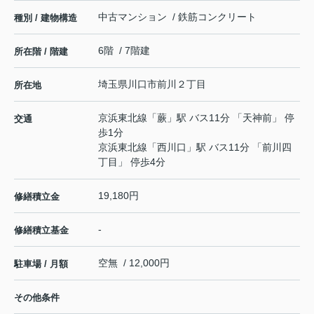
中古マンション / 鉄筋コンクリート
種別 / 建物構造
6階 / 7階建
所在階 / 階建
埼玉県
川口市
前川
２丁目
所在地
京浜東北線
「
蕨
」駅 バス11分 「天神前」 停
交通
歩1分
京浜東北線
「
西川口
」駅 バス11分 「前川四
丁目」 停歩4分
19,180円
修繕積立金
-
修繕積立基金
空無 / 12,000円
駐車場 / 月額
その他条件