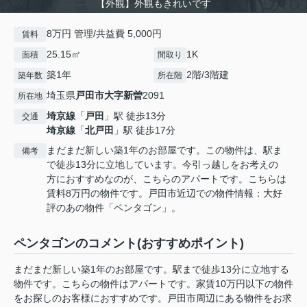
【外観】外観もきれいです
8万円 管理/共益費 5,000円
賃料
25.15㎡
1K
面積
間取り
築1年
2階/3階建
築年数
所在階
埼玉県
戸田市
大字新曽
2091
所在地
埼京線
「
戸田
」駅 徒歩13分
交通
埼京線
「
北戸田
」駅 徒歩17分
まだまだ新しい築1年のお部屋です。この物件は、駅ま
備考
で徒歩13分に立地しています。今引っ越しをお考えの
方におすすめなのが、こちらのアパートです。こちらは
賃料8万円の物件です。戸田市近辺での物件情報：大好
評のあの物件「ペンタゴン」。
ペンタゴンのコメント(おすすめポイント)
まだまだ新しい築1年のお部屋です。駅まで徒歩13分に立地する
物件です。こちらの物件はアパートです。家賃10万円以下の物件
をお探しのお客様におすすめです。戸田市周辺にある物件をお求