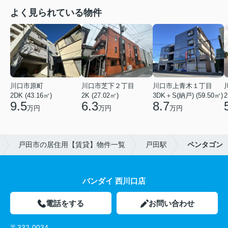
よく見られている物件
川口市原町
川口市芝下２丁目
川口市上青木１丁目
2DK (43.16㎡)
2K (27.02㎡)
3DK＋S(納戸) (59.50㎡)
2
9.5
6.3
8.7
万円
万円
万円
戸田市の居住用【賃貸】物件一覧
戸田駅
ペンタゴン
バンダイ 西川口店
電話をする
お問い合わせ
〒332-0034