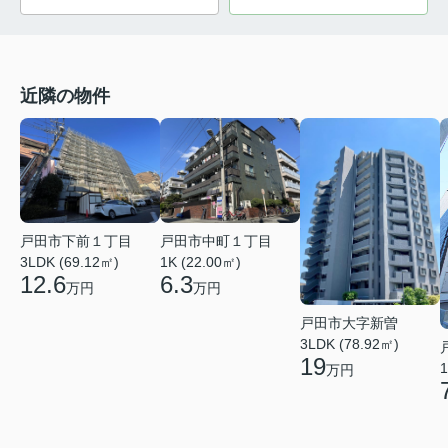
近隣の物件
戸田市下前１丁目
戸田市中町１丁目
3LDK (69.12㎡)
1K (22.00㎡)
12.6
6.3
万円
万円
戸田市大字新曽
3LDK (78.92㎡)
19
1
万円