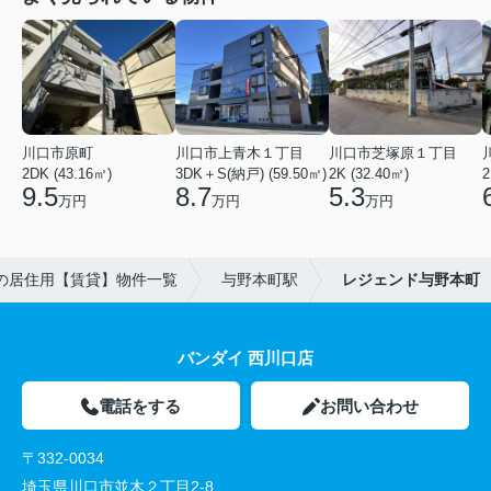
川口市原町
川口市上青木１丁目
川口市芝塚原１丁目
2DK (43.16㎡)
3DK＋S(納戸) (59.50㎡)
2K (32.40㎡)
2
9.5
8.7
5.3
万円
万円
万円
の居住用【賃貸】物件一覧
与野本町駅
レジェンド与野本町
バンダイ 西川口店
電話をする
お問い合わせ
〒332-0034
埼玉県川口市並木２丁目2-8