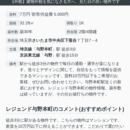
【外観】建物外観を気になさる方へ、見た目の良い物件です
7万円 管理/共益費 5,000円
賃料
32.28㎡
1K
面積
間取り
築30年
2階/4階建
築年数
所在階
埼玉県
さいたま市中央区
下落合
７丁目7－4
所在地
埼京線
「
与野本町
」駅 徒歩3分
交通
京浜東北線
「
与野
」駅 徒歩15分
駅から徒歩3分の物件で毎日の通勤・通学が楽になりま
備考
す。造りとデザインに関して、自信をもって情報を提供
できるマンションです。賃料10万円以下をご希望のお
客様、ぜひお問い合わせください。与野本町駅近くの新
居におすすめ、レジェンド与野本町の物件情報。築年数
は経っていますが、その分お値打ちの物件です。
レジェンド与野本町のコメント(おすすめポイント)
徒歩3分に駅がある物件です。こちらの物件はマンションです。
家賃を10万円以下に抑えることができます。こだわりで選びたい