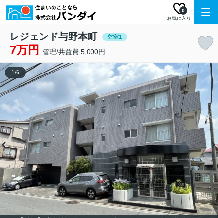
0
お気に入り
レジェンド与野本町
空室1
7万円
管理/共益費 5,000円
1
/
6