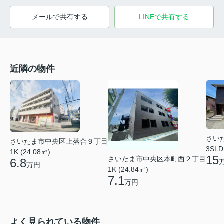
メールで共有する
LINEで共有する
近隣の物件
さい
さいたま市中央区上落合９丁目
3SLD
1K (24.08㎡)
15
さいたま市中央区本町西２丁目
6.8
万円
1K (24.84㎡)
7.1
万円
よく見られている物件