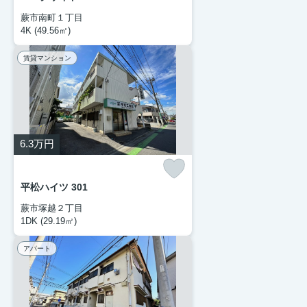
蕨市南町１丁目
4K (49.56㎡)
賃貸マンション
6.3
万円
平松ハイツ 301
蕨市塚越２丁目
1DK (29.19㎡)
アパート