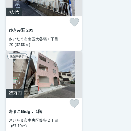
5
万円
ゆきみ荘 205
さいたま市南区大谷場１丁目
2K (32.00㎡)
店舗事務所
25
万円
寿まこBidg． 1階
さいたま市中央区鈴谷２丁目
- (67.19㎡)