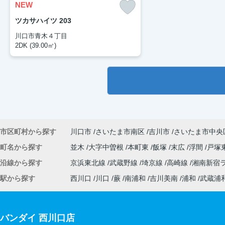
NEW
ツカサハイツ 203
川口市青木４丁目
2DK (39.00㎡)
市区町村から探す
川口市
さいたま市南区
吉川市
さいたま市中央
町名から探す
並木
大字中曽根
本町東
飯塚
末広
浮間
戸塚
沿線から探す
京浜東北線
武蔵野線
埼京線
高崎線
湘南新宿
駅から探す
西川口
川口
蕨
南浦和
吉川美南
浦和
武蔵浦
バンダイ 西川口店