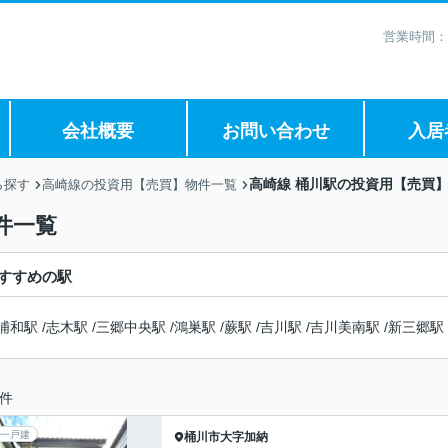
営業時間：
会社概要
お問い合わせ
入居
高崎線 桶川駅の投資用【売買
ら探す
高崎線の投資用【売買】物件一覧
件一覧
すすめの駅
浦和駅
/
志木駅
/
三郷中央駅
/
鴻巣駅
/
蕨駅
/
吉川駅
/
吉川美南駅
/
新三郷駅
件
一戸建
桶川市
大字加納