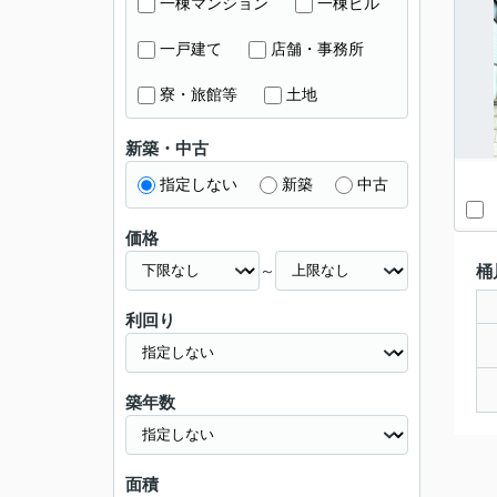
一棟マンション
一棟ビル
一戸建て
店舗・事務所
寮・旅館等
土地
新築・中古
指定しない
新築
中古
価格
～
桶
利回り
築年数
面積