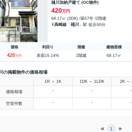
樋川加納戸建て (OC物件)
420
万円
68.17㎡ (3DK) /築57年 /2階建
高崎線
「
桶川
」駅 徒歩50分
価格
利回り
階建
建物面積
420
表面15.14%
2階建
68.17㎡
万円
川の掲載物件の価格相場
1R ～ 1K
1DK ～ 1LDK
2K ～ 
-
-
-
価格相場
-
-
-
空室件数
1