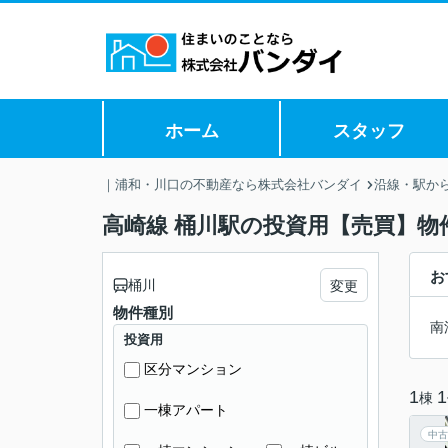
ホーム
スタッフ
｜浦和・川口の不動産なら株式会社バンダイ
沿線・駅か
高崎線 桶川駅の投資用【売買】物
お
桶川
変更
物件種別
南
投資用
区分マンション
1
1
棟
一棟アパート
中古