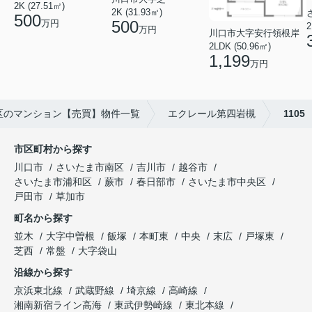
2K (27.51㎡)
2K (31.93㎡)
500
500
万円
2
万円
川口市大字安行領根岸
2LDK (50.96㎡)
1,199
万円
区のマンション【売買】物件一覧
エクレール第四岩槻
1105
市区町村から探す
川口市
さいたま市南区
吉川市
越谷市
さいたま市浦和区
蕨市
春日部市
さいたま市中央区
戸田市
草加市
町名から探す
並木
大字中曽根
飯塚
本町東
中央
末広
戸塚東
芝西
常盤
大字袋山
沿線から探す
京浜東北線
武蔵野線
埼京線
高崎線
湘南新宿ライン高海
東武伊勢崎線
東北本線