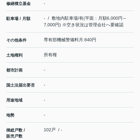
-
修繕積立基金
- / 敷地内駐車場/有(平面：月額6,000円～
駐車場 / 月額
7,000円) ※空き状況は管理会社へ要確認
専有部機械警備料月:840円
その他条件
所有権
土地権利
-
都市計画
-
国土法届出要否
-
用途地域
-
地勢
102戸 / -
棟総戸数 /
販売戸数