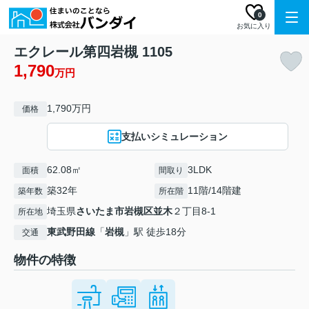
0
お気に入り
エクレール第四岩槻 1105
1,790
万円
1,790万円
価格
支払いシミュレーション
62.08㎡
3LDK
面積
間取り
築32年
11階/14階建
築年数
所在階
埼玉県
さいたま市岩槻区
並木
２丁目8-1
所在地
東武野田線
「
岩槻
」駅 徒歩18分
交通
物件の特徴