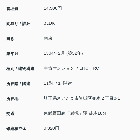
14,500円
管理費
3LDK
間取り / 詳細
南東
向き
1994年2月 (築32年)
築年月
中古マンション / SRC・RC
種別 / 建物構造
11階 / 14階建
所在階 / 階建
埼玉県
さいたま市岩槻区
並木
２丁目8-1
所在地
東武野田線
「
岩槻
」駅 徒歩18分
交通
9,320円
修繕積立金