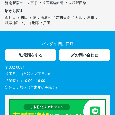
湘南新宿ライン宇須
埼玉高速鉄道
東武野田線
駅から探す
西川口
川口
蕨
南浦和
吉川美南
大宮
浦和
武蔵浦和
川口元郷
戸田
バンダイ 西川口店
電話をする
お問い合わせ
〒332-0034
埼玉県川口市並木２丁目2-8
営業時間：
10:00～19:00
定休日：
無休（年末年始を除く）