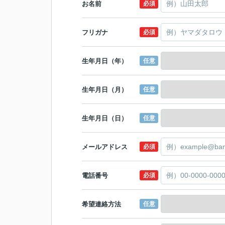
お名前
必須
フリガナ
必須
生年月日（年）
任意
生年月日（月）
任意
生年月日（日）
任意
メールアドレス
必須
電話番号
必須
希望連絡方法
任意