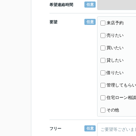
希望連絡時間
任意
要望
任意
来店予約
売りたい
買いたい
貸したい
借りたい
管理してもら
住宅ローン相
その他
フリー
任意