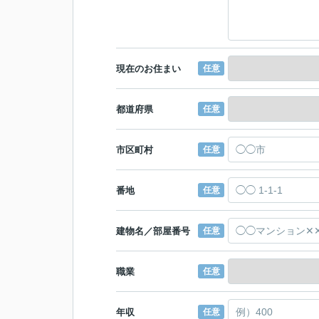
現在のお住まい
任意
都道府県
任意
市区町村
任意
番地
任意
建物名／部屋番号
任意
職業
任意
年収
任意