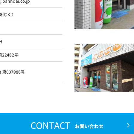
@banndai.co.jp
を除く）
日
第22462号
 第007986号
CONTACT
お問い合わせ