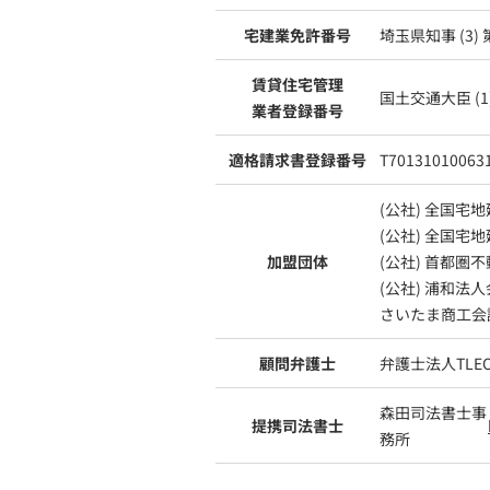
宅建業免許番号
埼玉県知事 (3) 
賃貸住宅管理
国土交通大臣 (1)
業者登録番号
適格請求書登録番号
T70131010063
(公社) 全国宅
(公社) 全国宅
加盟団体
(公社) 首都圏
(公社) 浦和法
さいたま商工会
顧問弁護士
弁護士法人TL
森田司法書士事
提携司法書士
務所