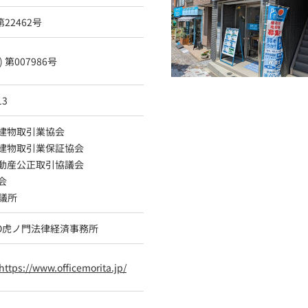
第22462号
 第007986号
13
地建物取引業協会
地建物取引業保証協会
不動産公正取引協議会
人会
議所
EO虎ノ門法律経済事務所
https://www.officemorita.jp/