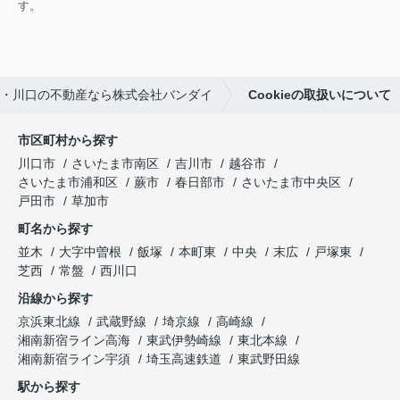
す。
・川口の不動産なら株式会社バンダイ
Cookieの取扱いについて
市区町村から探す
川口市
さいたま市南区
吉川市
越谷市
さいたま市浦和区
蕨市
春日部市
さいたま市中央区
戸田市
草加市
町名から探す
並木
大字中曽根
飯塚
本町東
中央
末広
戸塚東
芝西
常盤
西川口
沿線から探す
京浜東北線
武蔵野線
埼京線
高崎線
湘南新宿ライン高海
東武伊勢崎線
東北本線
湘南新宿ライン宇須
埼玉高速鉄道
東武野田線
駅から探す