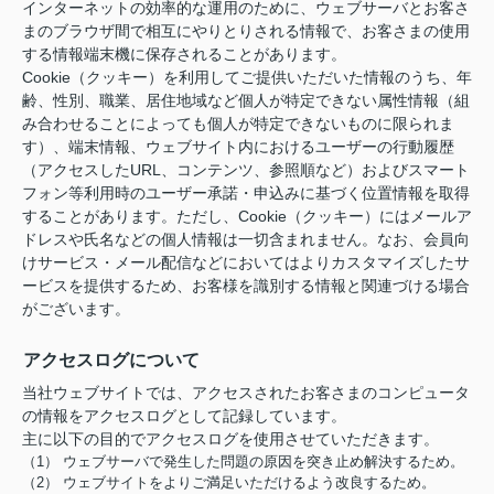
インターネットの効率的な運用のために、ウェブサーバとお客さ
まのブラウザ間で相互にやりとりされる情報で、お客さまの使用
する情報端末機に保存されることがあります。
Cookie（クッキー）を利用してご提供いただいた情報のうち、年
齢、性別、職業、居住地域など個人が特定できない属性情報（組
み合わせることによっても個人が特定できないものに限られま
す）、端末情報、ウェブサイト内におけるユーザーの行動履歴
（アクセスしたURL、コンテンツ、参照順など）およびスマート
フォン等利用時のユーザー承諾・申込みに基づく位置情報を取得
することがあります。ただし、Cookie（クッキー）にはメールア
ドレスや氏名などの個人情報は一切含まれません。なお、会員向
けサービス・メール配信などにおいてはよりカスタマイズしたサ
ービスを提供するため、お客様を識別する情報と関連づける場合
がございます。
アクセスログについて
当社ウェブサイトでは、アクセスされたお客さまのコンピュータ
の情報をアクセスログとして記録しています。
主に以下の目的でアクセスログを使用させていただきます。
（1） ウェブサーバで発生した問題の原因を突き止め解決するため。
（2） ウェブサイトをよりご満足いただけるよう改良するため。