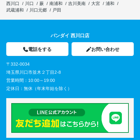
西川口
川口
蕨
南浦和
吉川美南
大宮
浦和
武蔵浦和
川口元郷
戸田
バンダイ 西川口店
電話をする
お問い合わせ
〒332-0034
埼玉県川口市並木２丁目2-8
営業時間：
10:00～19:00
定休日：
無休（年末年始を除く）