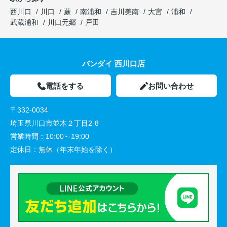
西川口
川口
蕨
南浦和
吉川美南
大宮
浦和
武蔵浦和
川口元郷
戸田
バンダイ 西川口店
電話をする
お問い合わせ
〒332-0034
埼玉県川口市並木２丁目2-8
営業時間：
10:00～19:00
定休日：
無休（年末年始を除く）