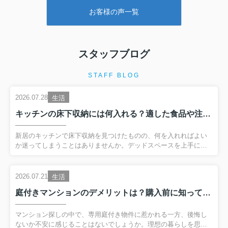
たが、わかりやすく説
お客様の声一覧
安心でした。
スタッフブログ
STAFF BLOG
2026.07.28
生活
キッチンの床下収納には何入れる？適した食品や注意点についても解説
新居のキッチンで床下収納を見つけたものの、何を入れればよい
か迷ってしまうことはありませんか。デッドスペースを上手に活
用できれば、キッチンの使い勝手が格段に良くなり毎日の家事も
快適になることでしょう。本記事では、不動産のプロの視点か
ら、床下収納の正しい活用法と物件選びのポイントについて解説
2026.07.21
生活
します。▼ 物件情報が見たい方はこちらをクリック ▼浦和の居住
庭付きマンションのデメリットは？購入前に知っておきたい注意点も解説
用賃貸物件一覧へ進む床下収納に入れておきたい「もの」と選び
方の基本キッチンの床下収納には、未開封で長期保存でき、温度
や湿度の変化に強い缶詰や飲料水などの保管が適しています。ま
マンション探しの中で、専用庭付き物件に惹かれる一方、後悔し
た、季節限定の鍋や来客用の食器など、日常的な使用頻度が低い
ないか不安に感じることはないでしょうか。理想の暮らしを思い