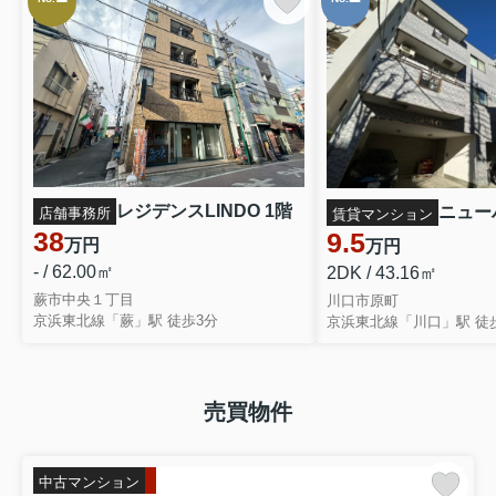
新規募集：芝園ハイツ2号棟/13.8万
円/
3ＬＤＫ
埼玉県川口市芝園町2-2
京浜東北線「蕨」駅 徒歩6分
【取扱店舗】バンダイ西川口店
住 所：川口市並木２丁目2-8
電 話：048-287-3339
アクセス：JR京浜東北線「西川口駅」東
口徒歩3分
レジデンスLINDO 1階
ニューハ
店舗事務所
賃貸マンション
38
9.5
万円
万円
- / 62.00㎡
2DK / 43.16㎡
蕨市中央１丁目
川口市原町
京浜東北線「蕨」駅 徒歩3分
京浜東北線「川口」駅 徒歩
売買物件
中古マンション