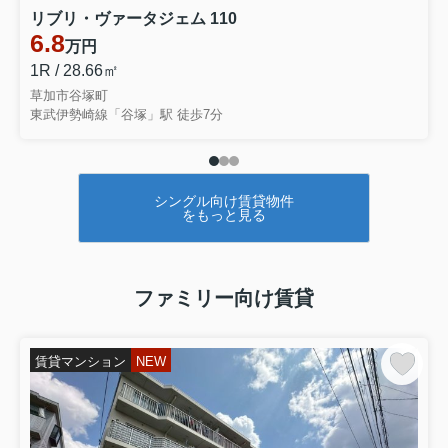
リブリ・ヴァータジェム 110
6.8
万円
1R / 28.66㎡
草加市谷塚町
東武伊勢崎線「谷塚」駅 徒歩7分
シングル向け賃貸物件
をもっと見る
ファミリー向け賃貸
賃貸マンション
NEW