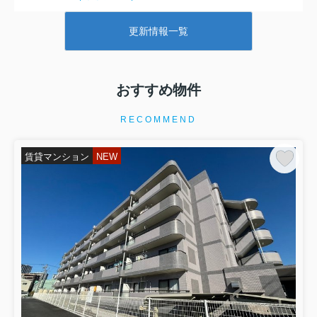
新規募集：「南鳩ヶ谷」駅 徒歩16分
更新情報一覧
【新着物件】ツカサハイツ
新規募集：ツカサハイツ/6.3万円/2Ｄ
Ｋ
埼玉県川口市青木４丁目18-18
埼玉高速鉄道「南鳩ヶ谷」駅 徒歩16
おすすめ物件
分
RECOMMEND
【取扱店舗】バンダイ西川口店
住 所：川口市並木２丁目2-8
電 話：048-287-3339
賃貸マンション
NEW
アクセス：JR京浜東北線「西川口駅」
東口徒歩3分
2026.08.08
賃貸物件
新規募集：「鳩ヶ谷」駅 徒歩24分
【新着物件】ジュネス
新規募集：ジュネス/6.5万円/1ＤＫ
埼玉県川口市上青木６丁目10-16
埼玉高速鉄道「鳩ヶ谷」駅 徒歩24分
【取扱店舗】バンダイ西川口店