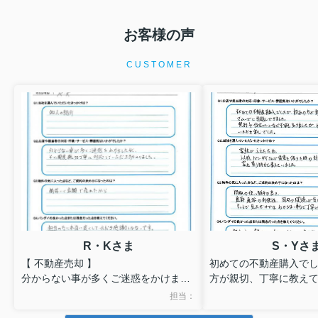
お客様の声
CUSTOMER
R・Kさま
S・Yさ
【 不動産売却 】
初めての不動産購入で
分からない事が多くご迷惑をかけまし
方が親切、丁寧に教え
たが、その都度親切・丁寧に対応して
に引越しできました。
担当：
いただき助かりました。
契約や住宅ローンなど