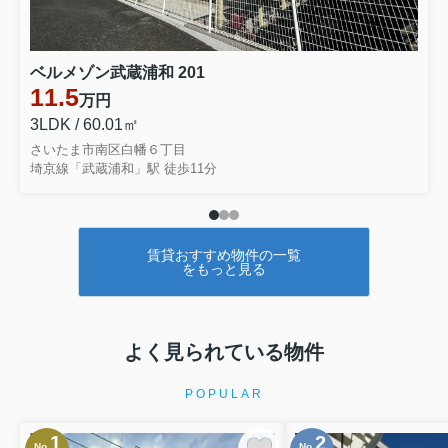
住 所：川口市並木２丁目2-8
電 話：048-287-3339
アクセス：JR京浜東北線「西川口駅」
東口徒歩3分
ベルメゾン武蔵浦和 201
11.5
2026.08.07
賃貸物件
万円
3LDK / 60.01㎡
新規募集：「西川口」駅 徒歩16分
さいたま市南区白幡６丁目
【新着物件】レジデンス西川口
埼京線「武蔵浦和」駅 徒歩11分
新規募集：レジデンス西川口/6.3万
円/1Ｋ
埼玉県戸田市中町１丁目6-22
京浜東北線「西川口」駅 徒歩16分
賃貸おすすめ物件の一覧
【取扱店舗】バンダイ西川口店
をもっと見る
住 所：川口市並木２丁目2-8
電 話：048-287-3339
アクセス：JR京浜東北線「西川口駅」
東口徒歩3分
よく見られている物件
2026.08.06
賃貸物件
POPULAR
新規募集：「蕨」駅 徒歩6分
【新着物件】芝園ハイツ2号棟
1
2
No.
No.