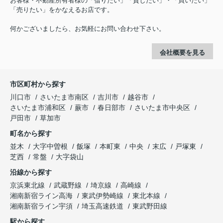
お客様・不動産所有者様の「借りたい」「貸したい」・「買いたい」
「売りたい」をかなえるお店です。
何かございましたら、お気軽にお問い合わせ下さい。
会社概要を見る
市区町村から探す
川口市
さいたま市南区
吉川市
越谷市
さいたま市浦和区
蕨市
春日部市
さいたま市中央区
戸田市
草加市
町名から探す
並木
大字中曽根
飯塚
本町東
中央
末広
戸塚東
芝西
常盤
大字袋山
沿線から探す
京浜東北線
武蔵野線
埼京線
高崎線
湘南新宿ライン高海
東武伊勢崎線
東北本線
湘南新宿ライン宇須
埼玉高速鉄道
東武野田線
駅から探す