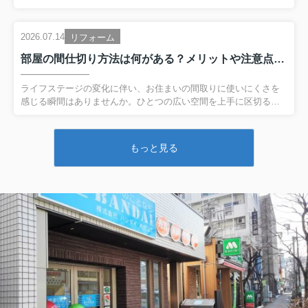
調理器具や生活用品...
描く反面、実際の使い勝手や注意点を事前に把握しておきたいと
思うのは当然のことです。本記事では、専用庭付きマンションの
魅力やデメリット、検討するときのポイントについて解説しま
2026.07.14
リフォーム
す。▼ 物件情報が見たい方はこちらをクリック ▼浦和の売買マン
部屋の間仕切り方法は何がある？メリットや注意点についても解説
ション一覧へ進む一戸建て感覚を味わえる専用庭付きマンション
の魅力専用庭付きマンションの最大の魅力は、住戸に隣接した開
放的な屋外空間を日常的に利用できる点です。季節の草花を育て
ライフステージの変化に伴い、お住まいの間取りに使いにくさを
るガーデニングなどを楽しめるため、自然を身近に感じられるこ
感じる瞬間はありませんか。ひとつの広い空間を上手に区切るこ
とでしょう。また、...
とで、現在の生活スタイルに最適な快適空間を手に入れられる期
待感が高まりますよね。本記事では、部屋を間仕切りするメリッ
トやデメリット、そして実践方法について解説します。▼ 物件情
もっと見る
報が見たい方はこちらをクリック ▼川口市の居住用売買物件一覧
へ進む部屋を間仕切りするメリット部屋を間仕切りするメリット
は、家族構成や生活時間の変化に合わせて、ひとつの空間を複数
の用途に使い分けやすくなる点です。広いリビングを区切れば在
宅ワークや、学習の環境を作りやすく、家具での仕切りなら工事
の負担を抑えて配...