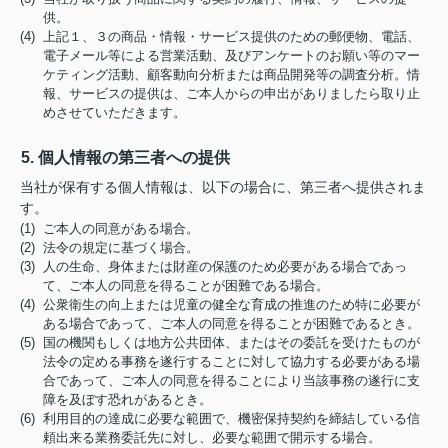
供。
(4) 上記１、３の商品・情報・サービス提供のための郵便物、電話、
電子メール等による営業活動、及びアンケートのお願い等のマー
ケティング活動、顧客動向分析または商品開発等の調査分析。情
報、サービスの提供は、ご本人からの申出がありましたら取り止
めさせていただきます。
5. 個人情報の第三者への提供
当社が保有する個人情報は、以下の場合に、第三者へ提供されま
す。
(1) ご本人の同意がある場合。
(2) 法令の規定に基づく場合。
(3) 人の生命、身体または財産の保護のため必要がある場合であっ
て、ご本人の同意を得ることが困難である場合。
(4) 公衆衛生の向上または児童の健全な育成の推進のため特に必要が
ある場合であって、ご本人の同意を得ることが困難であるとき。
(5) 国の機関もしくは地方公共団体、またはその委託を受けたものが
法令の定める事務を遂行することに対して協力する必要がある場
合であって、ご本人の同意を得ることにより当該事務の遂行に支
障を及ぼす恐れがあるとき。
(6) 利用目的の達成に必要な範囲で、機密保持契約を締結している信
頼出来る業務委託先に対し、必要な範囲で開示する場合。