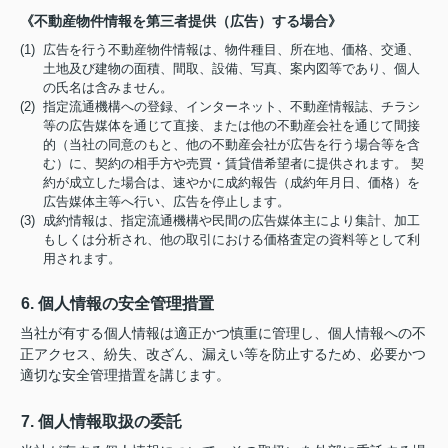
《不動産物件情報を第三者提供（広告）する場合》
(1) 広告を行う不動産物件情報は、物件種目、所在地、価格、交通、
土地及び建物の面積、間取、設備、写真、案内図等であり、個人
の氏名は含みません。
(2) 指定流通機構への登録、インターネット、不動産情報誌、チラシ
等の広告媒体を通じて直接、または他の不動産会社を通じて間接
的（当社の同意のもと、他の不動産会社が広告を行う場合等を含
む）に、契約の相手方や売買・賃貸借希望者に提供されます。 契
約が成立した場合は、速やかに成約報告（成約年月日、価格）を
広告媒体主等へ行い、広告を停止します。
(3) 成約情報は、指定流通機構や民間の広告媒体主により集計、加工
もしくは分析され、他の取引における価格査定の資料等として利
用されます。
6. 個人情報の安全管理措置
当社が有する個人情報は適正かつ慎重に管理し、個人情報への不
正アクセス、紛失、改ざん、漏えい等を防止するため、必要かつ
適切な安全管理措置を講じます。
7. 個人情報取扱の委託