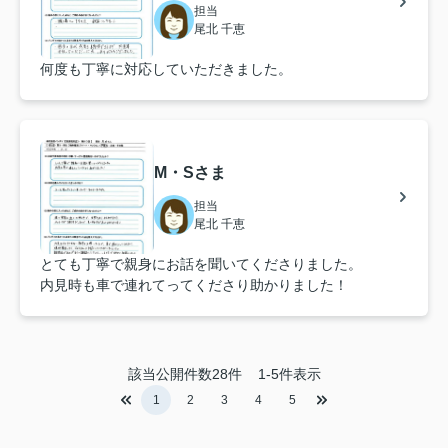
担当
尾北 千恵
何度も丁寧に対応していただきました。
M・Sさま
担当
尾北 千恵
とても丁寧で親身にお話を聞いてくださりました。
内見時も車で連れてってくださり助かりました！
該当公開件数
28
件
1-5件表示
1
2
3
4
5