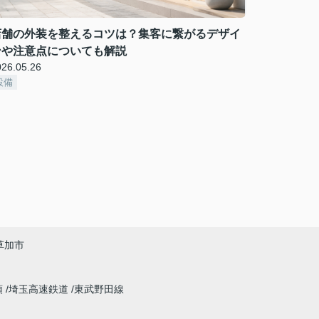
店舗の外装を整えるコツは？集客に繋がるデザイ
ンや注意点についても解説
026.05.26
設備
草加市
須
埼玉高速鉄道
東武野田線