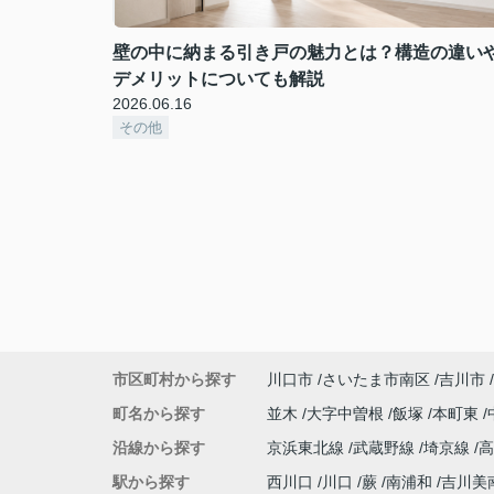
壁の中に納まる引き戸の魅力とは？構造の違い
デメリットについても解説
2026.06.16
その他
市区町村から探す
川口市
さいたま市南区
吉川市
町名から探す
並木
大字中曽根
飯塚
本町東
沿線から探す
京浜東北線
武蔵野線
埼京線
駅から探す
西川口
川口
蕨
南浦和
吉川美