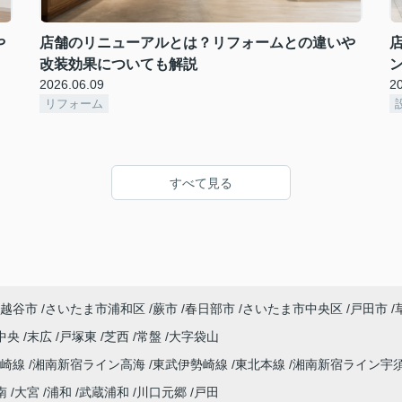
や
店舗のリニューアルとは？リフォームとの違いや
改装効果についても解説
2026.06.09
2
リフォーム
すべて見る
越谷市
さいたま市浦和区
蕨市
春日部市
さいたま市中央区
戸田市
中央
末広
戸塚東
芝西
常盤
大字袋山
高崎線
湘南新宿ライン高海
東武伊勢崎線
東北本線
湘南新宿ライン宇
南
大宮
浦和
武蔵浦和
川口元郷
戸田