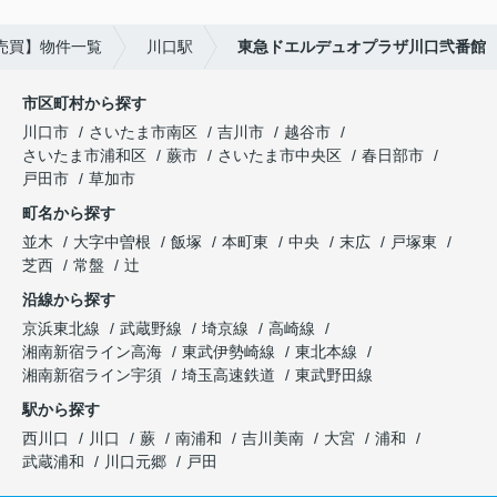
売買】物件一覧
川口駅
東急ドエルデュオプラザ川口弐番館
市区町村から探す
川口市
さいたま市南区
吉川市
越谷市
さいたま市浦和区
蕨市
さいたま市中央区
春日部市
戸田市
草加市
町名から探す
並木
大字中曽根
飯塚
本町東
中央
末広
戸塚東
芝西
常盤
辻
沿線から探す
京浜東北線
武蔵野線
埼京線
高崎線
湘南新宿ライン高海
東武伊勢崎線
東北本線
湘南新宿ライン宇須
埼玉高速鉄道
東武野田線
駅から探す
西川口
川口
蕨
南浦和
吉川美南
大宮
浦和
武蔵浦和
川口元郷
戸田