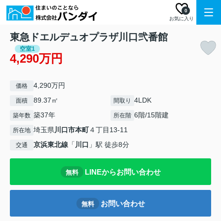
0
お気に入り
東急ドエルデュオプラザ川口弐番館
空室1
4,290万円
4,290万円
価格
89.37㎡
4LDK
面積
間取り
築37年
6階/15階建
築年数
所在階
埼玉県
川口市
本町
４丁目13-11
所在地
京浜東北線
「
川口
」駅 徒歩8分
交通
LINEからお問い合わせ
無料
お問い合わせ
無料