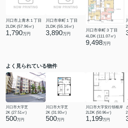
川口市上青木１丁目
川口市幸町１丁目
2LDK (57.96㎡)
2LDK (55.16㎡)
2
川口市幸町３丁目
1,790
3,890
万円
万円
4LDK (111.07㎡)
9,498
万円
よく見られている物件
川口市大字芝
川口市大字芝
川口市大字安行領根岸
2K (27.51㎡)
2K (31.93㎡)
2LDK (50.96㎡)
2
500
500
1,199
万円
万円
万円