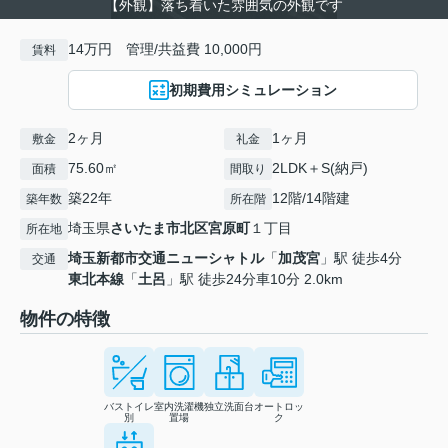
【外観】落ち着いた雰囲気の外観です
14万円 管理/共益費 10,000円
賃料
初期費用シミュレーション
2ヶ月
1ヶ月
敷金
礼金
75.60㎡
2LDK＋S(納戸)
面積
間取り
築22年
12階/14階建
築年数
所在階
埼玉県
さいたま市北区
宮原町
１丁目
所在地
埼玉新都市交通ニューシャトル
「
加茂宮
」駅 徒歩4分
交通
東北本線
「
土呂
」駅 徒歩24分車10分 2.0km
物件の特徴
バストイレ
室内洗濯機
独立洗面台
オートロッ
別
置場
ク