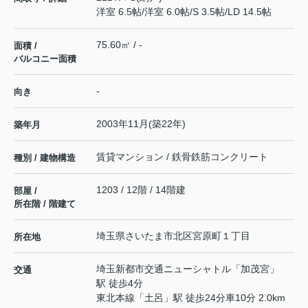
洋室 6.5帖
/
洋室 6.0帖
/
S 3.5帖
/
LD 14.5帖
75.60㎡ / -
面積 /
バルコニー面積
-
向き
2003年11月(築22年)
築年月
賃貸マンション / 鉄骨鉄筋コンクリート
種別 / 建物構造
1203 / 12階 / 14階建
部屋 /
所在階 / 階建て
埼玉県
さいたま市北区
宮原町
１丁目
所在地
埼玉新都市交通ニューシャトル
「
加茂宮
」
交通
駅 徒歩4分
東北本線
「
土呂
」駅 徒歩24分車10分 2.0km