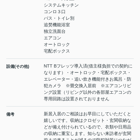
システムキッチン
コンロ３口
バス・トイレ別
追焚機能浴室
独立洗面台
エアコン
オートロック
宅配ボックス
NTT Bフレッツ導入済(借主様負担での契約に
設備(その他)
なります）・オートロック・宅配ボックス・
エレベーター・追い炊き機能付きお風呂・防
犯カメラ ※畳交換入居前 ※エアコンリビ
ング設置（リビング以外の各部屋エアコンの
専用回路は設置されておりません
新居入居のご相談はお早目にしていただくと
備考
嬉しいです。収納はクロゼット・玄関収納な
どが備え付けられているので、衣類や日用品
の収納に重宝します。知らない来訪者が玄関