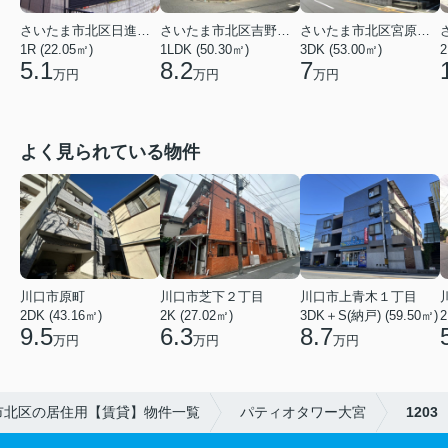
さいたま市北区日進町２丁目
さいたま市北区吉野町１丁目
さいたま市北区宮原町４丁目
1R (22.05㎡)
1LDK (50.30㎡)
3DK (53.00㎡)
2
5.1
8.2
7
万円
万円
万円
よく見られている物件
川口市芝下２丁目
川口市上青木１丁目
川口市原町
2K (27.02㎡)
3DK＋S(納戸) (59.50㎡)
2
2DK (43.16㎡)
6.3
8.7
9.5
万円
万円
万円
市北区の居住用【賃貸】物件一覧
パティオタワー大宮
1203