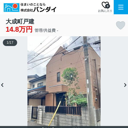
0
お気に入り
大成町戸建
14.8万円
管理/共益費 -
1
/
17