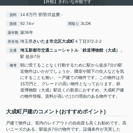
【外観】きれいな外観です
14.8万円 管理/共益費 -
賃料
92.74㎡
3LDK
面積
間取り
築36年
築年数
埼玉県
さいたま市北区
大成町
４丁目372-2-2
所在地
埼玉新都市交通ニューシャトル
「
鉄道博物館（大成）
」
交通
駅 徒歩7分
朝に慌てることなく行動するために駅から徒歩7分の駅
備考
近物件はいかがでしょうか。隣室や階下の住人などを気
にすることも無い、一戸建ての物件です。この物件は月
15万円と、グレードの高い物件となっております。鉄
道博物館（大成）駅近くの新居におすすめ、大成町戸建
の物件情報。賃料が高いだけの理由のある物件です。
大成町戸建のコメント(おすすめポイント)
戸建て物件は、室内のレイアウトの自由度も高くお勧めです。高
いニーズのある、駅徒歩7分の物件です。設備条件が充実した