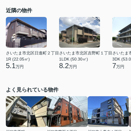
近隣の物件
さいたま市北区日進町２丁目
さいたま市北区吉野町１丁目
さいたま
1R (22.05㎡)
1LDK (50.30㎡)
3DK (53.
5.1
8.2
7
万円
万円
万円
よく見られている物件