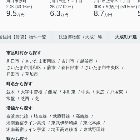
川口市原町
川口市芝下２丁目
川口市上青木１丁目
2DK (43.16㎡)
2K (27.02㎡)
3DK＋S(納戸) (59.50㎡)
2
9.5
6.3
8.7
万円
万円
万円
居住用【賃貸】物件一覧
鉄道博物館（大成）駅
大成町戸建
市区町村から探す
川口市
さいたま市南区
吉川市
越谷市
さいたま市浦和区
蕨市
春日部市
さいたま市中央区
戸田市
草加市
町名から探す
並木
大字中曽根
飯塚
本町東
中央
末広
戸塚東
常盤
芝西
芝
沿線から探す
京浜東北線
埼京線
武蔵野線
高崎線
湘南新宿ライン高海
東武伊勢崎線
東北本線
湘南新宿ライン宇須
埼玉高速鉄道
東武野田線
駅から探す