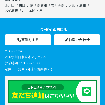
西川口
川口
蕨
南浦和
吉川美南
大宮
浦和
武蔵浦和
川口元郷
戸田
バンダイ 西川口店
電話をする
お問い合わせ
〒332-0034
埼玉県川口市並木２丁目2-8
営業時間：
10:00～19:00
定休日：
無休（年末年始を除く）