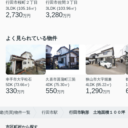
行田市桜町２丁目
行田市佐間３丁目
3LDK (105.16㎡)
3LDK (103.96㎡)
2,730
3,280
万円
万円
よく見られている物件
幸手市大字松石
久喜市菖蒲町三箇
狭山市大字堀兼
5DK (73.66㎡)
4DK (75.30㎡)
4LDK (95.22㎡)
1
330
550
1,290
万円
万円
万円
建(売買)物件一覧
行田市駅
行田市駒形 土地面積１００坪
市区町村から探す