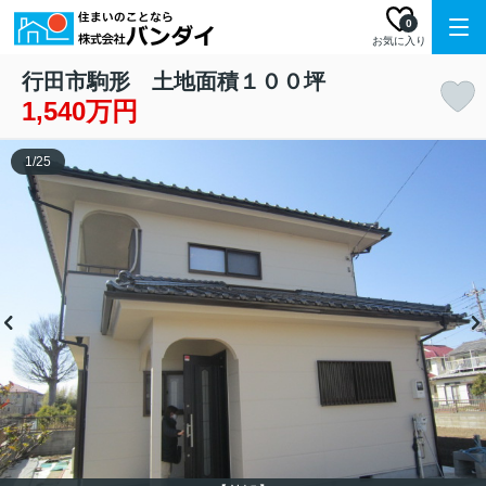
0
お気に入り
行田市駒形 土地面積１００坪
1,540万円
1
/
25