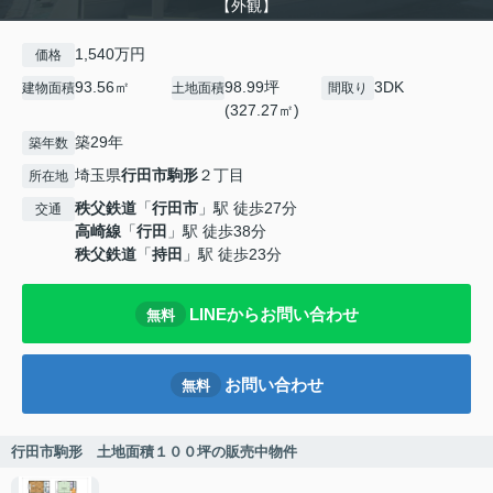
【外観】
1,540万円
価格
93.56㎡
98.99坪
3DK
建物面積
土地面積
間取り
(327.27㎡)
築29年
築年数
埼玉県
行田市
駒形
２丁目
所在地
秩父鉄道
「
行田市
」駅 徒歩27分
交通
高崎線
「
行田
」駅 徒歩38分
秩父鉄道
「
持田
」駅 徒歩23分
LINEからお問い合わせ
無料
お問い合わせ
無料
行田市駒形 土地面積１００坪の販売中物件