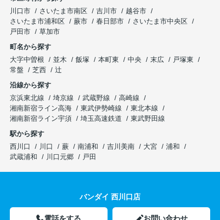
川口市
さいたま市南区
吉川市
越谷市
さいたま市浦和区
蕨市
春日部市
さいたま市中央区
戸田市
草加市
町名から探す
大字中曽根
並木
飯塚
本町東
中央
末広
戸塚東
常盤
芝西
辻
沿線から探す
京浜東北線
埼京線
武蔵野線
高崎線
湘南新宿ライン高海
東武伊勢崎線
東北本線
湘南新宿ライン宇須
埼玉高速鉄道
東武野田線
駅から探す
西川口
川口
蕨
南浦和
吉川美南
大宮
浦和
武蔵浦和
川口元郷
戸田
バンダイ 西川口店
電話をする
お問い合わせ